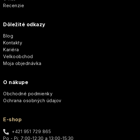
p
Sviečky
Romantická,
18.21
Recenzie
púdrová,
Man
ä
nadčasová
Made
Dôležité odkazy
t
Enchanteur
Blog
i
Kontakty
Gentleman
Kariéra
e
Velkoobchod
Moja objednávka
O nákupe
Obchodné podmienky
Ochrana osobných údajov
E-shop
+421 951 729 865
Po - Pi: 7:00-12:30 a 13:00-15:30