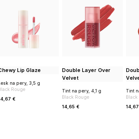
V
d
ý
e
p
n
i
s
e
p
p
Chewy Lip Glaze
Double Layer Over
Doub
r
Velvet
Velv
r
Lesk na pery, 3,5 g
o
Black Rouge
Tint na pery, 4,1 g
Tint n
o
Black Rouge
Black
14,67 €
d
14,65 €
14,67
d
u
u
k
k