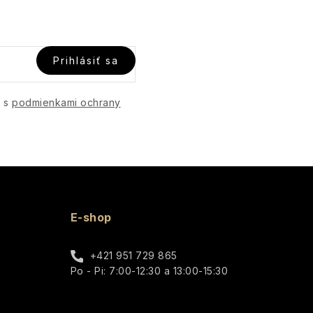
Prihlásiť sa
e s
podmienkami ochrany
E-shop
+421 951 729 865
Po - Pi: 7:00-12:30 a 13:00-15:30