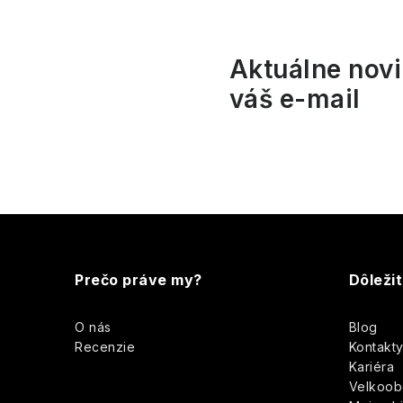
r
Aktuálne novi
váš e-mail
Z
i
á
Prečo práve my?
Dôleži
p
O nás
Blog
ä
Recenzie
Kontakt
Kariéra
t
Velkoo