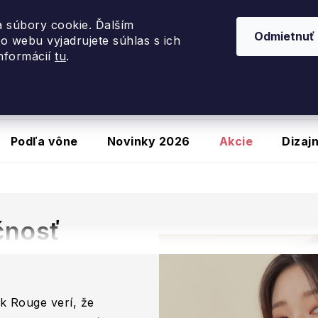
využite zľavu
20 %
so zľavovým kódom
PORTUGALSK
 súbory cookie. Ďalším
Odmietnuť
o webu vyjadrujete súhlas s ich
informácií
tu
.
Podľa vône
Novinky 2026
Akcie
Dizaj
čnosť
k Rouge verí, že