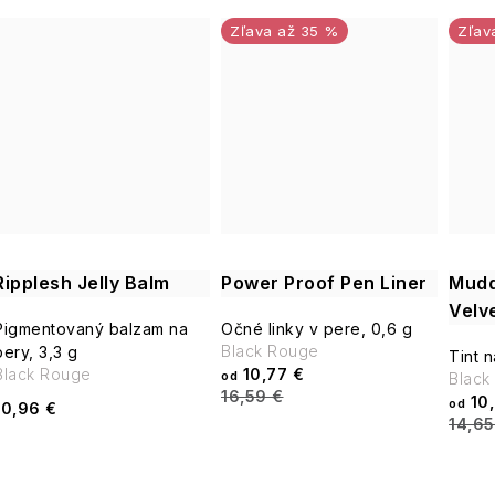
t
t
až 35 %
o
o
v
v
Ripplesh Jelly Balm
Power Proof Pen Liner
Mudd
Velv
Pigmentovaný balzam na
Očné linky v pere, 0,6 g
Black Rouge
pery, 3,3 g
Tint n
Black Rouge
10,77 €
od
Black
16,59 €
10,
od
10,96 €
14,65