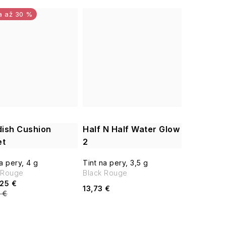
až 30 %
ish Cushion
Half N Half Water Glow
et
2
a pery, 4 g
Tint na pery, 3,5 g
 Rouge
Black Rouge
25 €
13,73 €
 €