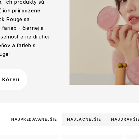
a. Ich produkty sú
ť ich prirodzené
ack Rouge sa
arieb - čiernej a
selnosť a na druhej
eňov a farieb s
uge!
 Kóreu
R
NAJPREDÁVANEJŠIE
NAJLACNEJŠIE
NAJDRAHŠI
a