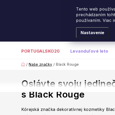
Návšteva Portugalska
: 
Tento web používa
prechádzaním toht
Prejsť
používaním. Viac 
na
obsah
Nastavenie
PORTUGALSKO20
Levanduľové leto
Domov
/
Naše značky
/
Black Rouge
Oslávte svoju jedine
s Black Rouge
Kórejská značka dekoratívnej kozmetiky Blac