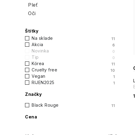
č
Pleť
Oči
n
ý
Štítky
i
Na sklade
11
p
Akcia
6
Novinka
0
a
Tip
0
Kórea
11
n
Cruelty free
10
Vegan
1
e
RIJEN2025
1
l
Značky
Black Rouge
11
Cena