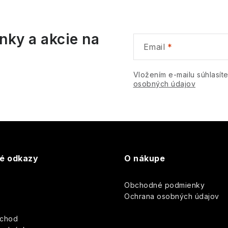
v
nky a akcie na
k
Email
y
Vložením e-mailu súhlasít
v
osobných údajov
ý
p
s
té odkazy
O nákupe
u
Obchodné podmienky
y
Ochrana osobných údajov
bchod