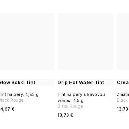
Glow Bokki Tint
Drip Hot Water Tint
Crea
Tint na pery, 4,85 g
Tint na pery s kávovou
Zmatňu
Black Rouge
Black
vôňou, 4,5 g
Black Rouge
14,67 €
13,73
13,73 €