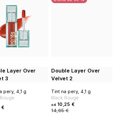
le Layer Over
Double Layer Over
et 3
Velvet 2
a pery, 4,1 g
Tint na pery, 4,1 g
 Rouge
Black Rouge
10,25 €
od
 €
14,65 €