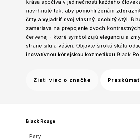
krása spočíva v jedinečnosti každého človek
navrhnuté tak, aby pomohli ženám
zdôrazni
črty a vyjadriť svoj vlastný, osobitý štýl
. Bl
zameriava na prepojenie dvoch kontrastných f
červenej - ktoré symbolizujú eleganciu a zmy
strane silu a vášeň. Objavte širokú škálu odti
inovatívnou kórejskou kozmetikou
Black Ro
Zisti viac o značke
Preskúmať
B
Black Rouge
o
Pery