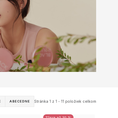
Stránka
1
z
1
-
11
položiek celkom
E
ABECEDNE
až 30 %