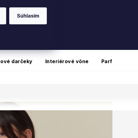
O20
na vybrané produkty
Súhlasím
nové darčeky
Interiérové vône
Parfumy