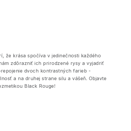
í,
že krása spočíva v jedinečnosti každého
ám zdôrazniť ich prirodzené rysy a vyjadriť
repojenie dvoch kontrastných farieb -
nosť a na druhej strane silu a vášeň. Objavte
kozmetikou Black Rouge!