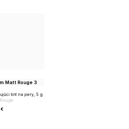
m Matt Rouge 3
júci tint na pery, 5 g
 Rouge
 €