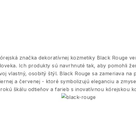
O
v
órejská značka dekoratívnej kozmetiky Black Rouge ver
loveka.
Ich produkty sú navrhnuté tak,
aby pomohli žen
á
voj vlastný, osobitý štýl.
Black Rouge sa zameriava na p
iernej a červenej - ktoré symbolizujú
eleganciu a zmysel
d
irokú škálu odtieňov a farieb s inovatívnou kórejskou 
a
c
e
p