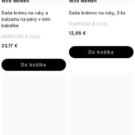
Sviečky
Wild Women
Wild Women
Romantická,
18.21
púdrová,
Man
nadčasová
Sada krému na ruky a
Sada krémov na ruky, 3 ks
Made
balzamu na pery v mini
Heathcote & Ivory
kabelke
Enchanteur
12,66 €
Heathcote & Ivory
Gentleman
23,17 €
Do košíka
Do košíka