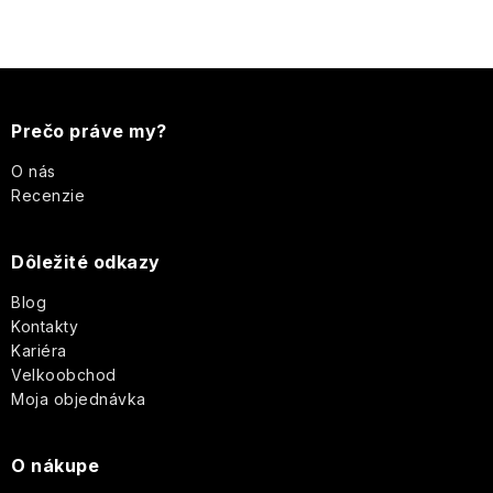
p
i
s
Z
u
á
Prečo práve my?
p
O nás
Recenzie
ä
Dôležité odkazy
t
Blog
i
Kontakty
Kariéra
e
Velkoobchod
Moja objednávka
O nákupe