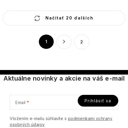
O
Načítať 20 ďalších
v
l
á
S
1
2
d
t
a
r
c
á
n
i
k
e
Aktuálne novinky a akcie na váš e-mail
o
p
v
r
a
v
n
Prihlásiť sa
k
Email
i
y
e
v
Vložením e-mailu súhlasíte s
podmienkami ochrany
ý
osobných údajov