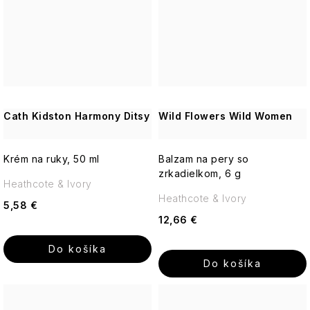
Cath Kidston Harmony Ditsy
Wild Flowers Wild Women
Krém na ruky, 50 ml
Balzam na pery so
zrkadielkom, 6 g
Heathcote & Ivory
Heathcote & Ivory
5,58 €
12,66 €
Do košíka
Do košíka