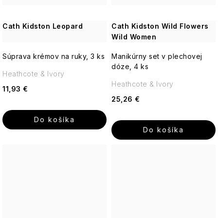
Cath Kidston Leopard
Cath Kidston Wild Flowers
Wild Women
Súprava krémov na ruky, 3 ks
Manikúrny set v plechovej
dóze, 4 ks
Heathcote & Ivory
Heathcote & Ivory
11,93 €
25,26 €
Do košíka
Do košíka