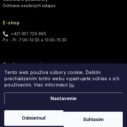
Ochrana osobných údajov
E-shop
+421 951 729 865
Po - Pi: 7:00-12:30 a 13:00-15:30
Spojte sa s nami
Tento web používa súbory cookie. Ďalším
prechádzaním tohto webu vyjadrujete súhlas s ich
používaním. Viac informácií
tu
.
Nastavenie
Copyright 2026
Fragonito.sk
. Všetky práva vyhradené.
Upraviť
Odmietnuť
Súhlasím
nastavenie cookies
Vytvoril Shoptet