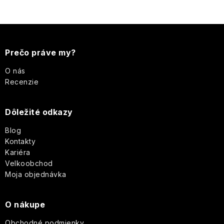
p
i
s
Z
u
á
Prečo práve my?
p
O nás
Recenzie
ä
Dôležité odkazy
t
Blog
i
Kontakty
Kariéra
e
Velkoobchod
Moja objednávka
O nákupe
Obchodné podmienky