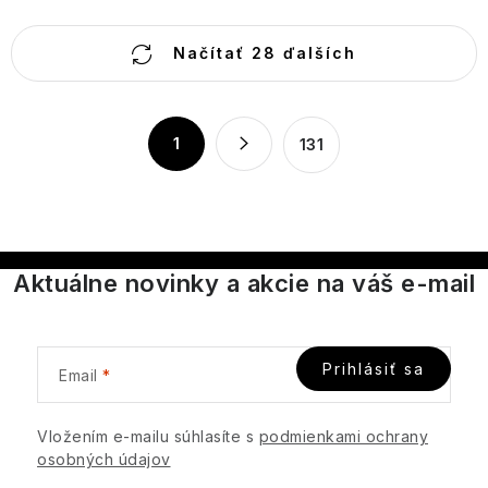
O
Načítať 28 ďalších
v
l
á
S
1
131
d
t
a
r
c
á
n
i
k
e
Aktuálne novinky a akcie na váš e-mail
o
p
v
r
a
v
n
Prihlásiť sa
k
Email
i
y
e
v
Vložením e-mailu súhlasíte s
podmienkami ochrany
ý
osobných údajov