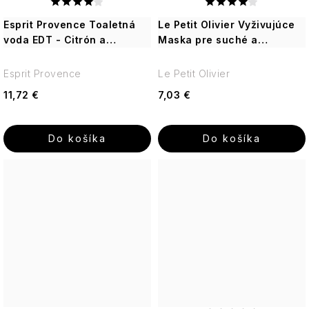
Esprit Provence Toaletná
Le Petit Olivier Vyživujúce
voda EDT - Citrón a
Maska pre suché a
Verbena, 100ml
poškozoné vlasy, 330ml
Esprit Provence
Le Petit Olivier
11,72 €
7,03 €
Do košíka
Do košíka