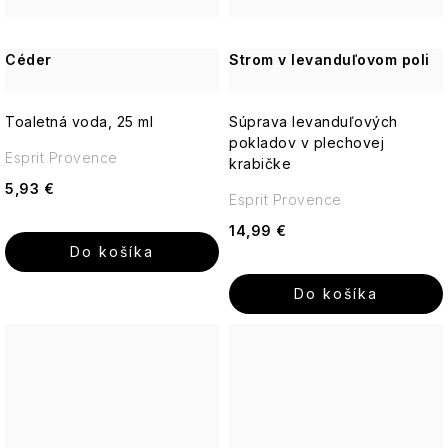
Céder
Strom v levanduľovom poli
Toaletná voda, 25 ml
Súprava levanduľových
pokladov v plechovej
Esprit Provence
krabičke
5,93 €
Esprit Provence
14,99 €
Do košíka
Do košíka