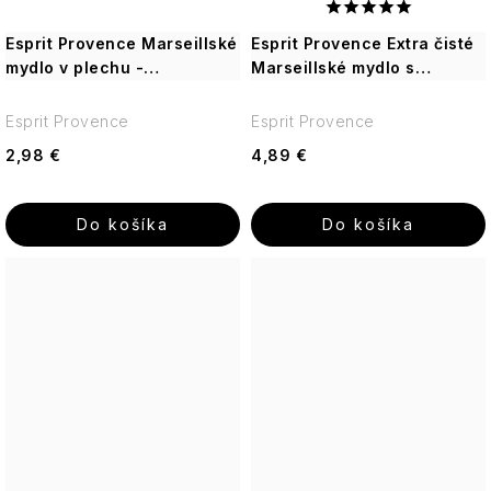
Esprit Provence Marseillské
Esprit Provence Extra čisté
mydlo v plechu -
Marseillské mydlo s
Levanduľa, 25g
olivovým olejom 72%, 300g
Esprit Provence
Esprit Provence
2,98 €
4,89 €
Do košíka
Do košíka