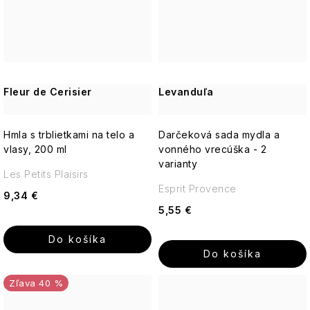
Fleur de Cerisier
Levanduľa
Hmla s trblietkami na telo a
Darčeková sada mydla a
vlasy, 200 ml
vonného vrecúška - 2
varianty
Les Petits Plaisirs
Esprit Provence
9,34 €
5,55 €
Do košíka
Do košíka
40 %