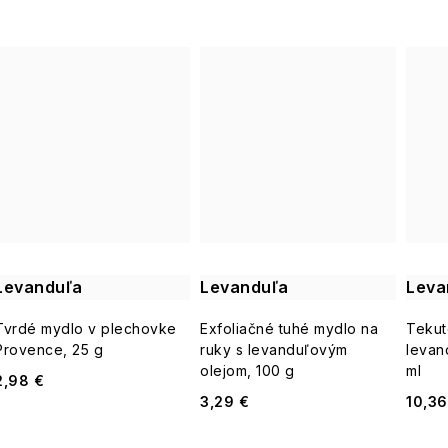
Levanduľa
Levanduľa
Leva
Tvrdé mydlo v plechovke
Exfoliačné tuhé mydlo na
Tekut
Provence, 25 g
ruky s levanduľovým
levan
olejom, 100 g
ml
2,98 €
3,29 €
10,36