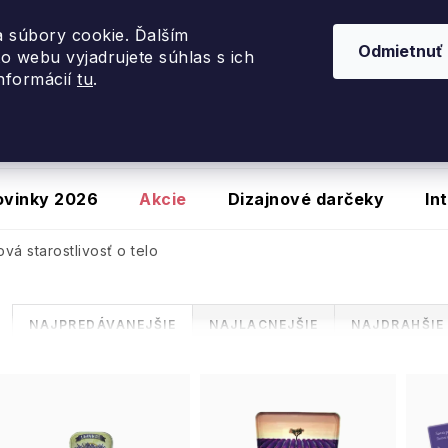
využite zľavu
20 %
so zľavovým kódom
PORTUGALSK
 súbory cookie. Ďalším
Odmietnuť
o webu vyjadrujete súhlas s ich
informácií
tu
.
ovinky 2026
Akcie
Dizajnové darčeky
In
vá starostlivosť o telo
R
NAJPREDÁVANEJŠIE
NAJLACNEJŠIE
NAJDRAHŠIE
a
V
d
ý