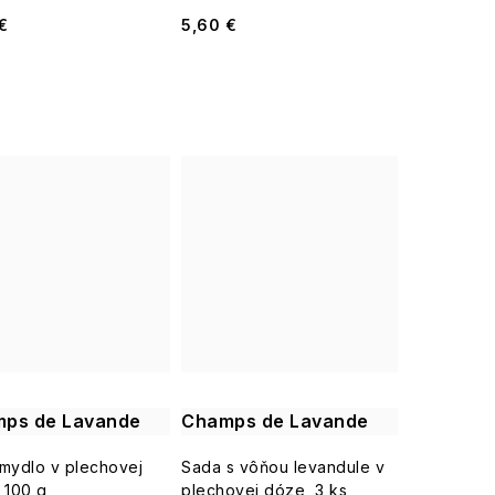
€
5,60 €
ps de Lavande
Champs de Lavande
mydlo v plechovej
Sada s vôňou levandule v
 100 g
plechovej dóze, 3 ks