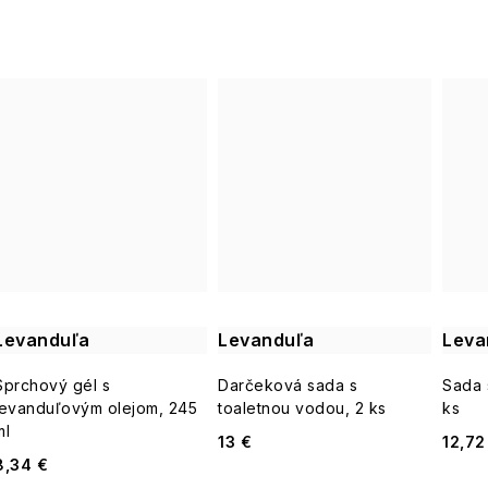
Levanduľa
Levanduľa
Leva
Sprchový gél s
Darčeková sada s
Sada s
levanduľovým olejom, 245
toaletnou vodou, 2 ks
ks
ml
13 €
12,72
8,34 €