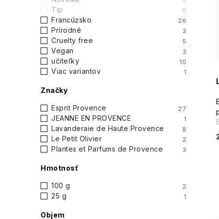
n
0
Tip
0
ý
Francúzsko
26
i
Prírodné
3
p
Cruelty free
5
Vegan
3
a
učiteľky
10
Viac variantov
1
n
Značky
e
Esprit Provence
27
l
JEANNE EN PROVENCE
1
Lavanderaie de Haute Provence
8
Le Petit Olivier
2
Plantes et Parfums de Provence
3
Hmotnosť
100 g
2
25 g
1
Objem