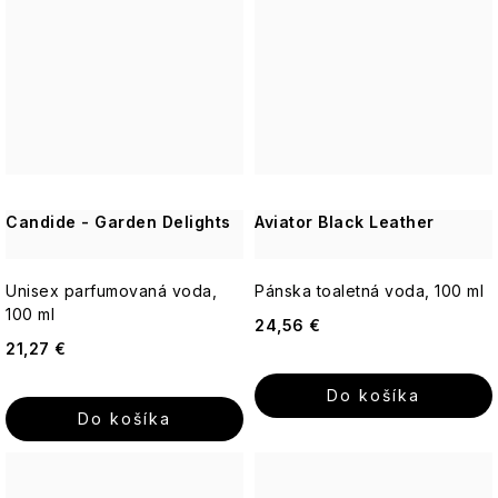
pokožka
Yardley
ruža
Ostatné
-
Sviečky
Romantická,
18.21
púdrová,
Man
nadčasová
Made
Enchanteur
Gentleman
Candide - Garden Delights
Aviator Black Leather
Unisex parfumovaná voda,
Pánska toaletná voda, 100 ml
100 ml
24,56 €
21,27 €
Do košíka
Do košíka