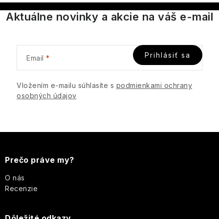
ý
Aktuálne novinky a akcie na váš e-mail
p
i
s
Prihlásiť sa
Email
u
Vložením e-mailu súhlasíte s
podmienkami ochrany
osobných údajov
Z
á
Prečo práve my?
p
O nás
Recenzie
ä
Dôležité odkazy