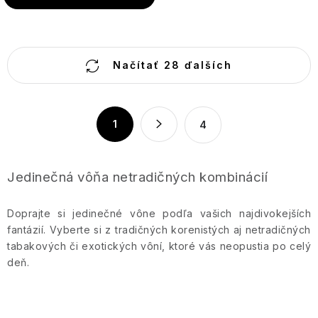
O
Načítať 28 ďalších
v
l
á
S
1
4
d
t
a
r
c
á
Jedinečná vôňa netradičných kombinácií
n
i
k
e
Doprajte si jedinečné vône podľa vašich najdivokejších
o
p
fantázií. Vyberte si z tradičných korenistých aj netradičných
v
r
tabakových či exotických vôní, ktoré vás neopustia po celý
a
v
deň.
n
k
i
y
e
v