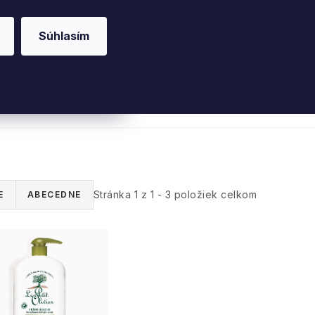
Súhlasím
riérové vône
Parfumy
Pleť
Telo
Willo
Stránka
1
z
1
-
3
položiek celkom
E
ABECEDNE