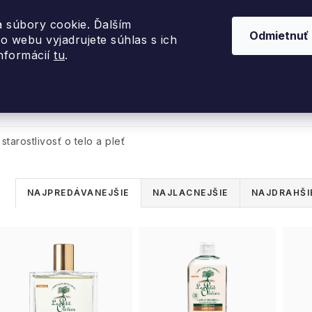
 súbory cookie. Ďalším
Odmietnuť
o webu vyjadrujete súhlas s ich
informácií
tu
.
nky 2026
Akcie
Dizajnové darčeky
Inte
tarostlivosť o telo a pleť
R
NAJPREDÁVANEJŠIE
NAJLACNEJŠIE
NAJDRAHŠI
a
V
d
ý
e
p
n