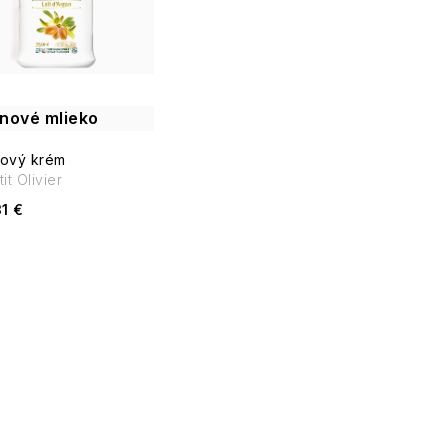
nové mlieko
ový krém
it Olivier
1 €