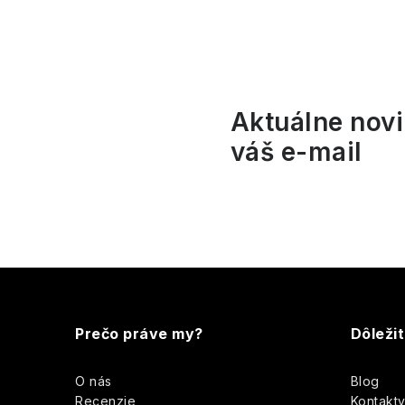
l
Aktuálne novi
váš e-mail
i
Z
r
á
Prečo práve my?
Dôleži
p
O nás
Blog
ä
Recenzie
Kontakt