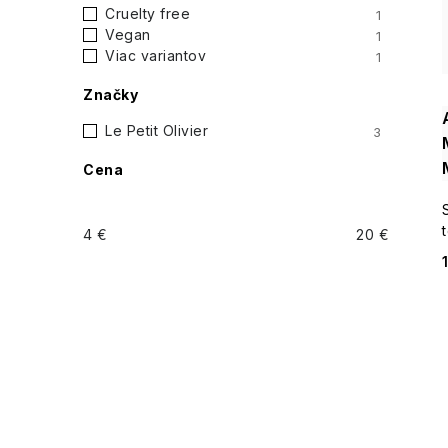
i
Cruelty free
1
p
Vegan
1
Viac variantov
1
a
Značky
n
Le Petit Olivier
3
e
Cena
l
4
€
20
€