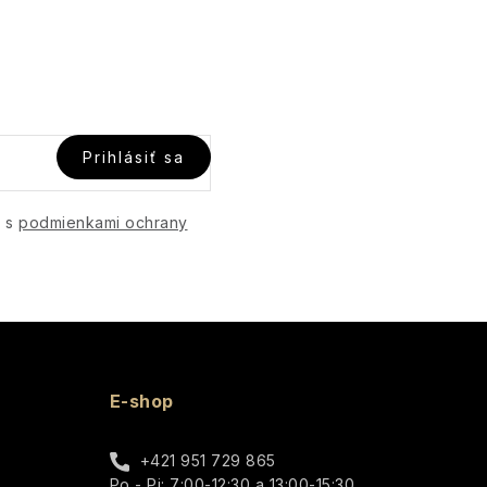
Prihlásiť sa
e s
podmienkami ochrany
E-shop
+421 951 729 865
Po - Pi: 7:00-12:30 a 13:00-15:30