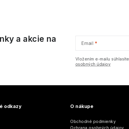
O
v
v
á
nky a akcie na
d
Email
a
c
Vložením e-mailu súhlasít
osobných údajov
e
p
v
té odkazy
O nákupe
k
Obchodné podmienky
y
y
Ochrana osobných údajov