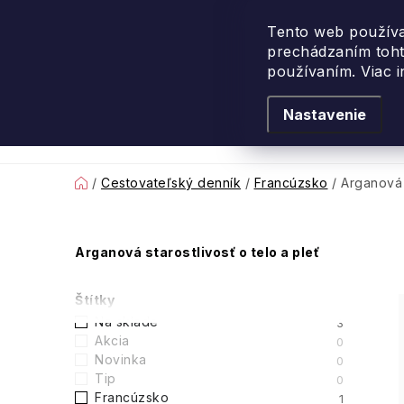
Prejsť
na
Tento web používa
prechádzaním toht
obsah
používaním. Viac 
Nastavenie
Levanduľové leto
Podľa vône
Novi
Domov
/
Cestovateľský denník
/
Francúzsko
/
Arganová s
B
Arganová starostlivosť o telo a pleť
o
Štítky
č
Na sklade
3
Akcia
0
n
Novinka
0
Tip
0
ý
Francúzsko
1