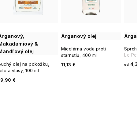
i
s
e
p
p
Arganový,
Arganový olej
Arga
r
Makadamiový &
r
Micelárna voda proti
Sprch
Mandľový olej
o
Le Pet
starnutiu, 400 ml
o
4,3
Suchý olej na pokožku,
11,13 €
od
d
telo a vlasy, 100 ml
d
u
19,90 €
u
k
k
t
t
o
o
v