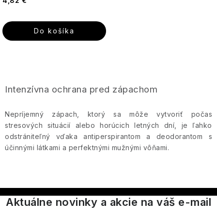
4,82 €
Esenciálne
Itinera
Guipure
Darčekové
Osviežujúca
oleje
&
sady
kombinácia
Silk
pre
Jeanne
Do košíka
Darčekové
každý
Arthes
sady
deň
JS
v
Olivový
Magnetic
plechovej
olej
Jeanne
O
Podmanivá
krabičke
en
ruža
La
Provence
v
Intenzívna ochrana pred zápachom
Mandľový
-
Ronde
l
Darčekové
kvet
Ruža,
de
sady
&
ktorá
á
Jimmy
Fleurs
Nepríjemný zápach, ktorý sa môže vytvoriť počas
v
moringa
očarí
Boyd
d
celofáne
stresových situácií alebo horúcich letných dní, je ľahko
zmysly
a
Lover
odstrániteľný vďaka antiperspirantom a deodorantom s
Bambucké
Keff
c
účinnými látkami a perfektnými mužnými vôňami.
Ostatné
maslo
Božská
i
darčekové
Rocky
oliva
Lavanderaie
sady
Man
-
e
Arganový
de
-
Olivový
p
olej
Haute
Radosť
dotyk
Sexy
Provence
zabalená
r
prírody
Aktuálne novinky a akcie na váš e-mail
Boy
v
a
Aloe
v
krabičke
luxusu