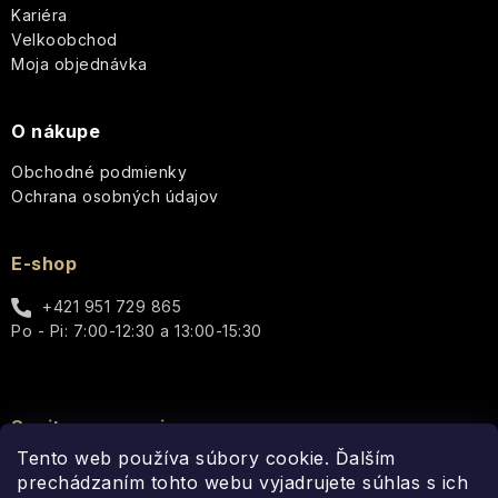
Kariéra
e
PLEŤ
Paris
Velkoobchod
Bleu
Starostlivosť
Moja objednávka
o
STAROSTLIVOSŤ
telo
O
Percy
TELO
Nobleman
O nákupe
-
Vianoce
Q+A
Icons
Obchodné podmienky
Pernici
Ochrana osobných údajov
Hydratácia
Luxury
Plantes
Pre
et
E-shop
Vrásky
ženy
Parfums
Cosmos
de
+421 951 729 865
Provence
Rozjasnenie
Pre
Po - Pi: 7:00-12:30 a 13:00-15:30
Basic
mužov
Au
Lait
Pomp
&
Well-
Unisex
Co.
being
Spojte sa s nami
Thistle
Elegance
&
Tento web používa súbory cookie. Ďalším
-
Doplnky
Black
Q+A
Pure
Dotyk
prechádzaním tohto webu vyjadrujete súhlas s ich
Pepper
Nature