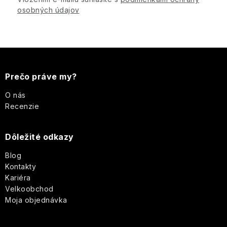
ý
osobných údajov
p
i
s
Z
u
á
Prečo práve my?
p
O nás
Recenzie
ä
Dôležité odkazy
t
Blog
i
Kontakty
Kariéra
e
Velkoobchod
Moja objednávka