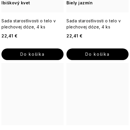
Ibiškový kvet
Biely jazmín
Jeanne
Fragrance
Bytové
STAROSTLIVOSŤ
Arthes
vône
O
PLEŤ
Paris
Sada starostlivosti o telo v
Sada starostlivosti o telo v
Bleu
plechovej dóze, 4 ks
plechovej dóze, 4 ks
Starostlivosť
o
STAROSTLIVOSŤ
22,41 €
22,41 €
telo
O
Percy
TELO
Nobleman
-
Do košíka
Vianoce
Do košíka
Q+A
Icons
Pernici
Hydratácia
Luxury
Plantes
Pre
et
Vrásky
ženy
Parfums
Cosmos
de
Provence
Rozjasnenie
Pre
Basic
mužov
Au
Lait
Pomp
&
Well-
Unisex
Co.
being
Thistle
Elegance