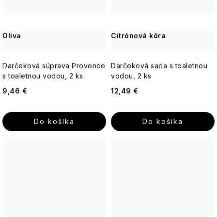
pokožka
Yardley
ruža
Ostatné
-
Sviečky
Romantická,
18.21
Oliva
Citrónová kôra
púdrová,
Man
nadčasová
Made
Darčeková súprava Provence
Darčeková sada s toaletnou
Enchanteur
s toaletnou vodou, 2 ks
vodou, 2 ks
9,46 €
12,49 €
Gentleman
Do košíka
Do košíka