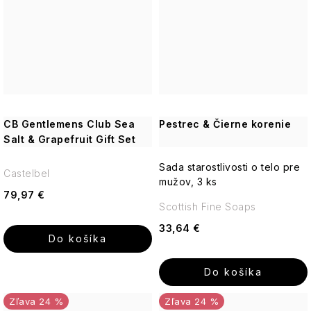
CB Gentlemens Club Sea
Pestrec & Čierne korenie
Salt & Grapefruit Gift Set
Sada starostlivosti o telo pre
Castelbel
mužov, 3 ks
79,97 €
Scottish Fine Soaps
33,64 €
Do košíka
Do košíka
24 %
24 %