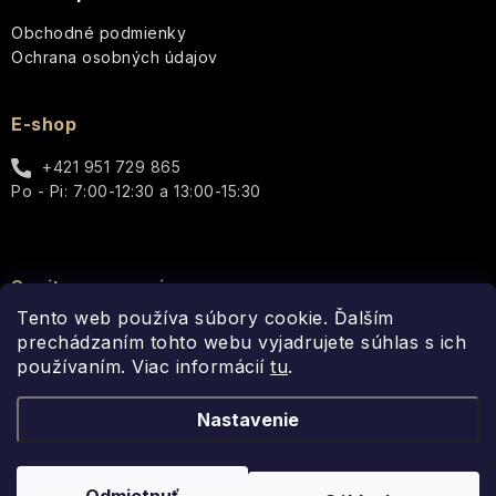
Esenciálne
Itinera
Guipure
Darčekové
Osviežujúca
oleje
Obchodné podmienky
&
sady
kombinácia
Silk
Ochrana osobných údajov
pre
Jeanne
Darčekové
každý
Arthes
sady
deň
JS
E-shop
v
Olivový
Magnetic
plechovej
olej
Jeanne
Podmanivá
krabičke
+421 951 729 865
en
ruža
La
Provence
Po - Pi: 7:00-12:30 a 13:00-15:30
Mandľový
-
Ronde
Darčekové
kvet
Ruža,
de
sady
&
ktorá
Jimmy
Fleurs
v
moringa
očarí
Boyd
celofáne
Spojte sa s nami
zmysly
Lover
Tento web používa súbory cookie. Ďalším
Bambucké
Keff
prechádzaním tohto webu vyjadrujete súhlas s ich
Ostatné
maslo
Božská
darčekové
Rocky
používaním. Viac informácií
oliva
tu
.
Lavanderaie
sady
Man
-
Arganový
de
-
Olivový
Nastavenie
olej
Haute
Radosť
dotyk
Sexy
Provence
zabalená
prírody
Boy
v
a
Aloe
Copyright 2026
Fragonito.sk
. Všetky práva vyhradené.
Upraviť
krabičke
luxusu