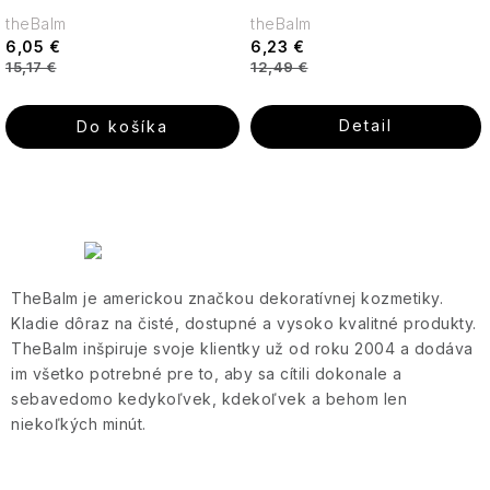
Vera
Leone
Sultane
theBalm
theBalm
1857
6,05 €
6,23 €
Starostlivosť
Pomarančový
Aleppo
15,17 €
12,49 €
o
kvet
mydla
Sweet
Le
telo
-
sixteen
Petit
Svieža
Olivier
Detail
Do košíka
Tuhé
kvetinová
mydlá
Telové
sladkosť
hmly
Les
a
Petits
Sprchové
Levanduľa
O
spreje
Plaisirs
krémy
-
v
a
Jeanne
Tajomstvo
l
gély
Arthes
LOVEA
jazmínu
TheBalm je americkou značkou dekoratívnej kozmetiky.
á
Claude
Kladie dôraz na čisté, dostupné a vysoko kvalitné produkty.
Tekuté
d
Monet
Darčekové
MR.
Darčekové
TheBalm inšpiruje svoje klientky už od roku 2004 a dodáva
mydlá
sady
a
sady
im všetko potrebné pre to, aby sa cítili dokonale a
c
Toaletné
Once
sebavedomo kedykoľvek, kdekoľvek a behom len
Vlasová
vody
Ostatné
Upon
i
niekoľkých minút.
starostlivosť
-
a
e
Jeanne
Fragrance
Bytové
STAROSTLIVOSŤ
p
Arthes
vône
O