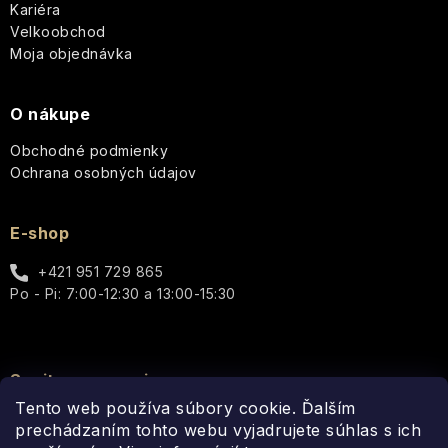
Kariéra
e
Jeanne
Fragrance
Bytové
STAROSTLIVOSŤ
Velkoobchod
Arthes
vône
O
Moja objednávka
PLEŤ
Paris
Bleu
Starostlivosť
O nákupe
o
STAROSTLIVOSŤ
telo
O
Percy
Obchodné podmienky
TELO
Nobleman
Ochrana osobných údajov
-
Vianoce
Q+A
Icons
Pernici
E-shop
Hydratácia
Luxury
Plantes
+421 951 729 865
Pre
et
Po - Pi: 7:00-12:30 a 13:00-15:30
Vrásky
ženy
Parfums
Cosmos
de
Provence
Rozjasnenie
Pre
Basic
mužov
Au
Spojte sa s nami
Lait
Pomp
Tento web používa súbory cookie. Ďalším
&
Well-
Unisex
prechádzaním tohto webu vyjadrujete súhlas s ich
Co.
being
Thistle
Elegance