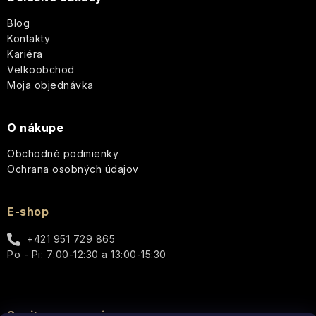
t
PLEŤ
Paris
Blog
Bleu
i
Starostlivosť
Kontakty
o
STAROSTLIVOSŤ
Kariéra
e
telo
O
Percy
Velkoobchod
TELO
Nobleman
Moja objednávka
-
Vianoce
Q+A
Icons
Pernici
O nákupe
Hydratácia
Luxury
Plantes
Obchodné podmienky
Pre
et
Ochrana osobných údajov
Vrásky
ženy
Parfums
Cosmos
de
Provence
Rozjasnenie
Pre
E-shop
Basic
mužov
Au
Lait
+421 951 729 865
Pomp
&
Well-
Po - Pi: 7:00-12:30 a 13:00-15:30
Unisex
Co.
being
Thistle
Elegance
&
-
Doplnky
Black
Q+A
Pure
Dotyk
Spojte sa s nami
Pepper
Nature