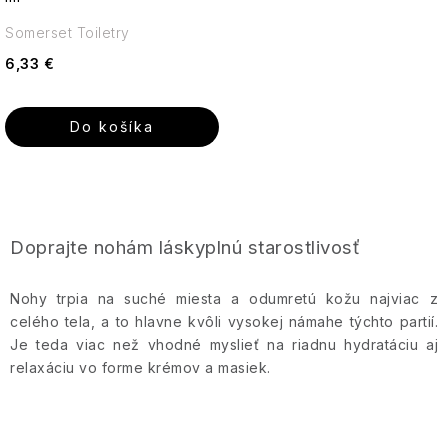
Esenciálne
Itinera
Guipure
Darčekové
Osviežujúca
oleje
&
Somerset Toiletry
sady
kombinácia
Silk
pre
Jeanne
6,33 €
Darčekové
každý
Arthes
sady
deň
JS
v
Olivový
Magnetic
Do košíka
plechovej
olej
Jeanne
Podmanivá
krabičke
en
ruža
La
Provence
Mandľový
-
Ronde
Darčekové
kvet
Ruža,
O
de
sady
&
ktorá
Jimmy
Fleurs
v
v
moringa
očarí
Boyd
Doprajte nohám láskyplnú starostlivosť
celofáne
l
zmysly
Lover
á
Bambucké
Keff
Nohy trpia na suché miesta a odumretú kožu najviac z
Ostatné
maslo
Božská
d
celého tela, a to hlavne kvôli vysokej námahe týchto partií.
darčekové
Rocky
oliva
a
Je teda viac než vhodné myslieť na riadnu hydratáciu aj
Lavanderaie
sady
Man
-
Arganový
c
de
-
relaxáciu vo forme krémov a masiek.
Olivový
olej
Haute
Radosť
dotyk
i
Sexy
Provence
zabalená
prírody
e
Boy
v
a
Aloe
krabičke
p
luxusu