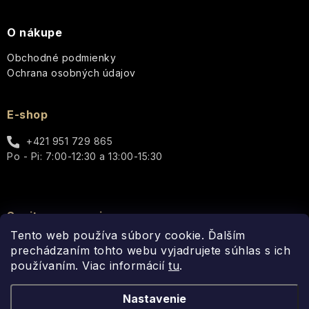
Esenciálne
Itinera
Guipure
Darčekové
Osviežujúca
oleje
&
sady
kombinácia
O nákupe
Silk
pre
Jeanne
Darčekové
každý
Arthes
Obchodné podmienky
sady
deň
JS
Ochrana osobných údajov
v
Olivový
Magnetic
plechovej
olej
Jeanne
Podmanivá
krabičke
en
E-shop
ruža
La
Provence
Mandľový
-
Ronde
Darčekové
kvet
Ruža,
+421 951 729 865
de
sady
&
ktorá
Jimmy
Po - Pi: 7:00-12:30 a 13:00-15:30
Fleurs
v
moringa
očarí
Boyd
celofáne
zmysly
Lover
Bambucké
Keff
Ostatné
maslo
Božská
Spojte sa s nami
darčekové
Rocky
oliva
Tento web používa súbory cookie. Ďalším
Lavanderaie
sady
Man
-
Arganový
prechádzaním tohto webu vyjadrujete súhlas s ich
de
-
Olivový
olej
Haute
používaním. Viac informácií
Radosť
tu
.
dotyk
Sexy
Provence
zabalená
prírody
Boy
v
a
Aloe
Nastavenie
krabičke
luxusu