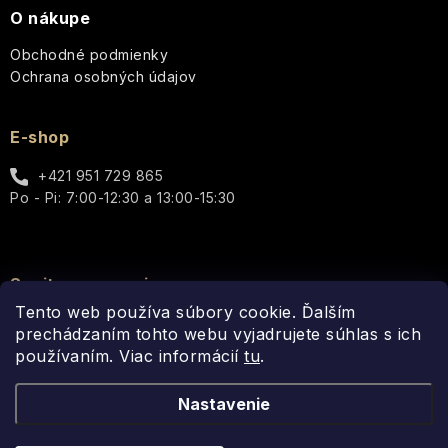
luxusu
O nákupe
v
Reluz
každej
Sea
Garden
Obchodné podmienky
kvapke
Kelp
Ochrana osobných údajov
ROOT
Aromas
Aromatic
PERFECT
Artesanales
Golden
Wild
Candle
de
girl
E-shop
Heather
Luna
Antigua
-
ROURA
Každá
Mediterranean
+421 951 729 865
kvapka
Oakmoss
Herbs
Modern
Tropical
Po - Pi: 7:00-12:30 a 13:00-15:30
rozžiari
Scandinavian
Classics
Fruit
Vašu
Biolabs
Honey
Porcelaine
auru
B
Elements
Mr.
Scottish
Spojte sa s nami
Perfect
Ajurvédske
Arabian
Mondaine
Fine
and
čaje
Gardeners
Tento web používa súbory cookie. Ďalším
Nights
-
Urban
Soaps
Friends
Therapy
Vôňa
Botanics
prechádzaním tohto webu vyjadrujete súhlas s ich
pre
Čaje
používaním. Viac informácií
tu
.
Podľa
Winter
modernú
Sandalwood
z
Sistelle
vône
Vetiver
Seduction
The
dámu
Country
celého
Paris
&
Walled
Nastavenie
Club
sveta
Santalové
Garden
Vôňa
drevo
Secret
na
Skinny