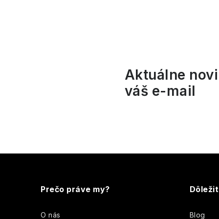
l
Aktuálne novi
váš e-mail
i
Z
r
á
Prečo práve my?
Dôleži
p
O nás
Blog