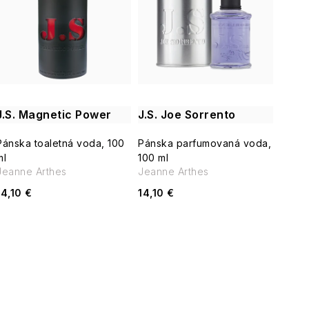
e
p
n
i
s
e
p
p
J.S. Magnetic Power
J.S. Joe Sorrento
r
r
Pánska toaletná voda, 100
Pánska parfumovaná voda,
o
ml
100 ml
o
Jeanne Arthes
Jeanne Arthes
d
14,10 €
14,10 €
d
u
u
k
k
t
t
o