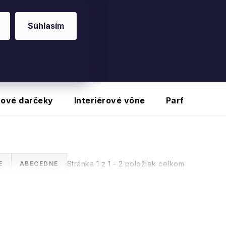
O20
na vybrané produkty
Súhlasím
nové darčeky
Interiérové vône
Parfumy
Stránka
1
z
1
-
2
položiek celkom
E
ABECEDNE