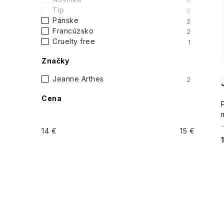
n
0
Tip
0
ý
Pánske
2
i
Francúzsko
2
p
Cruelty free
1
a
Značky
n
Jeanne Arthes
2
Cena
e
l
14
€
15
€