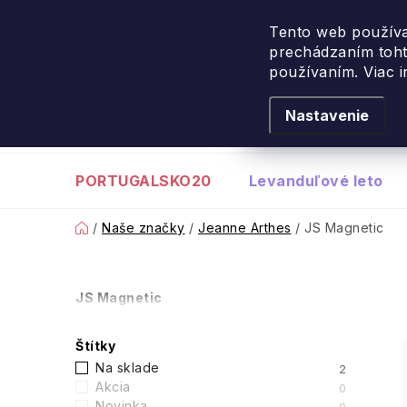
Návšteva Portugalska
: 
Tento web používa
prechádzaním toht
Prejsť
používaním. Viac 
na
obsah
Nastavenie
PORTUGALSKO20
Levanduľové leto
Domov
/
Naše značky
/
Jeanne Arthes
/
JS Magnetic
B
JS Magnetic
o
Štítky
č
Na sklade
2
Akcia
0
Novinka