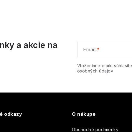
o
O
v
v
v
á
nky a akcie na
d
Email
a
c
Vložením e-mailu súhlasít
osobných údajov
e
p
v
té odkazy
O nákupe
k
Obchodné podmienky