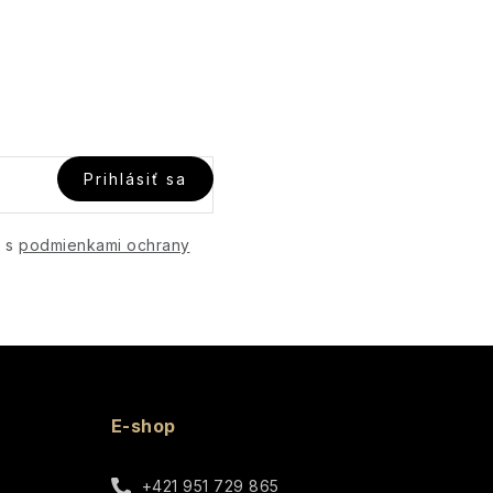
Prihlásiť sa
e s
podmienkami ochrany
E-shop
+421 951 729 865