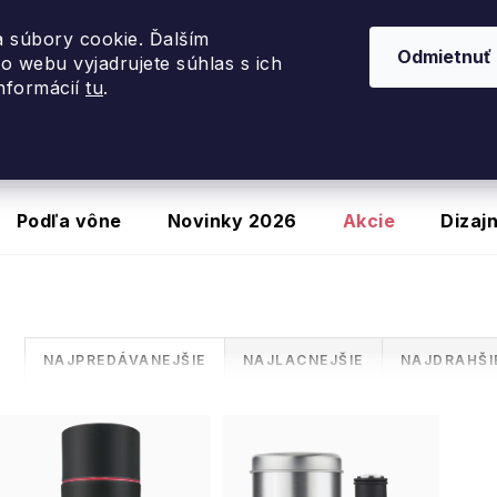
využite zľavu
20 %
so zľavovým kódom
PORTUGALSK
 súbory cookie. Ďalším
Odmietnuť
o webu vyjadrujete súhlas s ich
informácií
tu
.
Podľa vône
Novinky 2026
Akcie
Dizaj
R
NAJPREDÁVANEJŠIE
NAJLACNEJŠIE
NAJDRAHŠI
a
V
d
ý