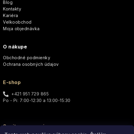
Blog
i
PLEŤ
Paris
Kontakty
Bleu
Starostlivosť
Kariéra
e
o
STAROSTLIVOSŤ
Velkoobchod
telo
O
Percy
Moja objednávka
TELO
Nobleman
-
Vianoce
Q+A
Icons
O nákupe
Pernici
Obchodné podmienky
Hydratácia
Luxury
Plantes
Ochrana osobných údajov
Pre
et
Vrásky
ženy
Parfums
Cosmos
de
E-shop
Provence
Rozjasnenie
Pre
Basic
+421 951 729 865
mužov
Au
Po - Pi: 7:00-12:30 a 13:00-15:30
Lait
Pomp
&
Well-
Unisex
Co.
being
Thistle
Elegance
&
-
Doplnky
Spojte sa s nami
Black
Q+A
Pure
Dotyk
Pepper
Nature