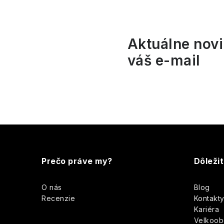
l
Aktuálne novi
váš e-mail
i
Z
r
á
Prečo práve my?
Dôleži
p
O nás
Blog
ä
Recenzie
Kontakt
Kariéra
t
Velkoo