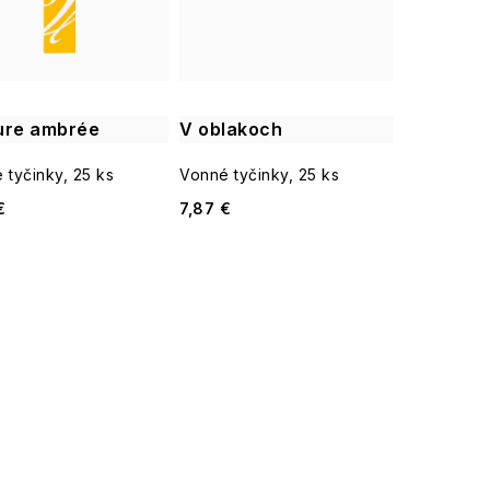
ure ambrée
V oblakoch
 tyčinky, 25 ks
Vonné tyčinky, 25 ks
€
7,87 €