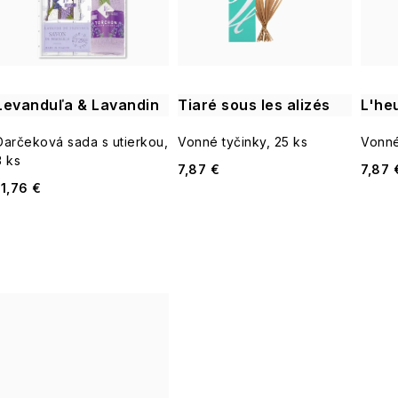
i
s
e
p
p
Levanduľa & Lavandin
Tiaré sous les alizés
L'he
r
r
Darčeková sada s utierkou,
Vonné tyčinky, 25 ks
Vonné
o
3 ks
7,87 €
7,87 
o
11,76 €
d
d
u
u
k
k
t
t
o
o
v