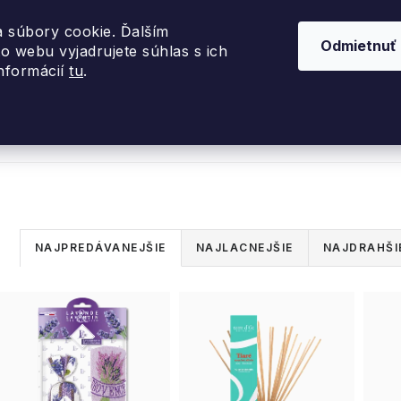
 súbory cookie. Ďalším
Odmietnuť
o webu vyjadrujete súhlas s ich
informácií
tu
.
nky 2026
Akcie
Dizajnové darčeky
Inte
R
NAJPREDÁVANEJŠIE
NAJLACNEJŠIE
NAJDRAHŠI
a
V
d
ý
e
p
n