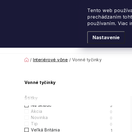
Prejsť
na
Tento web používa
prechádzaním toht
obsah
používaním. Viac 
Nastavenie
Levanduľové leto
Podľa vône
Novi
Domov
/
Interiérové vône
/
Vonné tyčinky
B
Vonné tyčinky
o
Štítky
č
Na sklade
5
Akcia
0
n
Novinka
0
Tip
0
ý
Veľká Británia
1