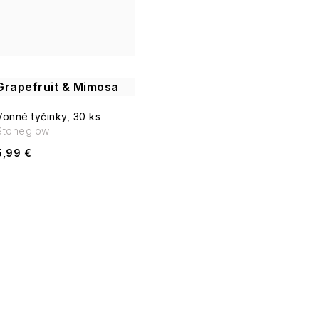
v
Grapefruit & Mimosa
Vonné tyčinky, 30 ks
Stoneglow
5,99 €
O
v