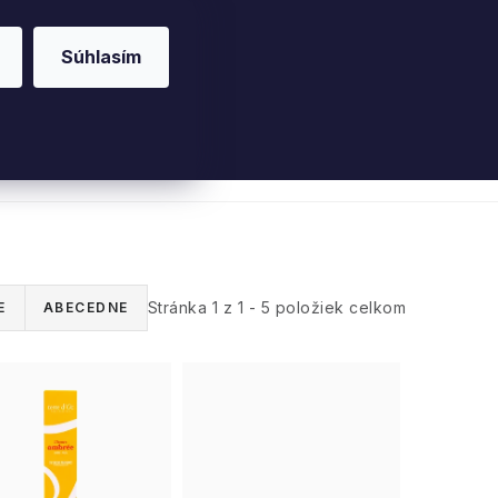
Súhlasím
riérové vône
Parfumy
Pleť
Telo
Willo
Stránka
1
z
1
-
5
položiek celkom
E
ABECEDNE