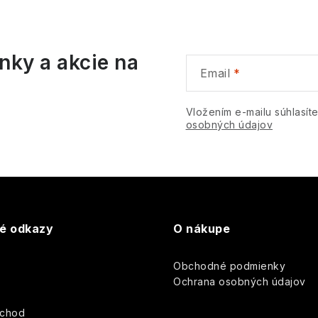
á
nky a akcie na
d
Email
a
c
Vložením e-mailu súhlasít
osobných údajov
e
p
v
té odkazy
O nákupe
k
Obchodné podmienky
y
y
Ochrana osobných údajov
v
bchod