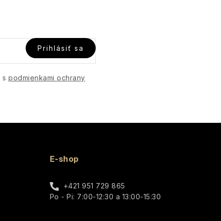
Prihlásiť sa
e s
podmienkami ochrany
E-shop
+421 951 729 865
Po - Pi: 7:00-12:30 a 13:00-15:30