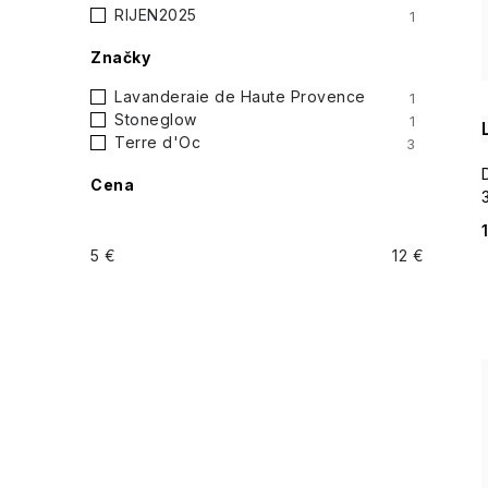
i
RIJEN2025
1
p
Značky
a
Lavanderaie de Haute Provence
1
n
Stoneglow
1
Terre d'Oc
3
e
Cena
l
5
€
12
€