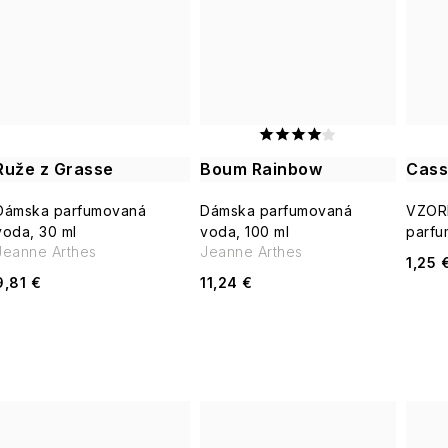
v
Ruže z Grasse
Boum Rainbow
Cass
Dámska parfumovaná
Dámska parfumovaná
VZOR
voda, 30 ml
voda, 100 ml
parfu
Jeanne Arthes
Jeanne Arthes
1,25 
9,81 €
11,24 €