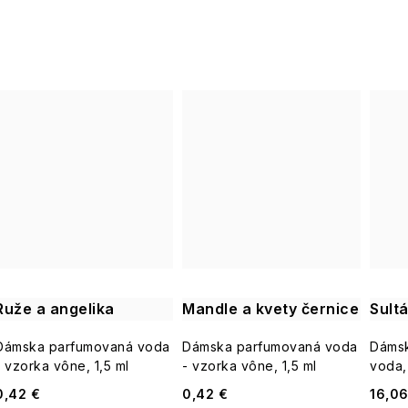
Ruže a angelika
Mandle a kvety černice
Sult
Dámska parfumovaná voda
Dámska parfumovaná voda
Dáms
- vzorka vône, 1,5 ml
- vzorka vône, 1,5 ml
voda,
0,42 €
0,42 €
16,06