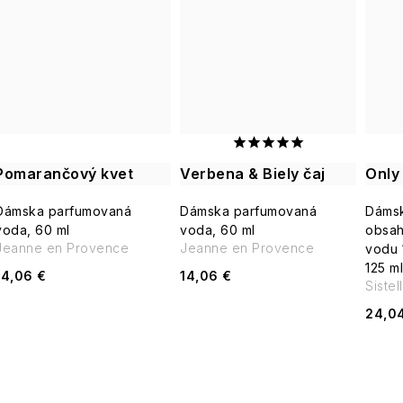
Pomarančový kvet
Verbena & Biely čaj
Only
Dámska parfumovaná
Dámska parfumovaná
Dámsk
voda, 60 ml
voda, 60 ml
obsah
Jeanne en Provence
Jeanne en Provence
vodu 
125 ml
14,06 €
14,06 €
Sistel
24,0