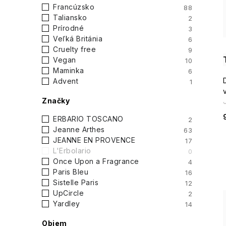
i
Francúzsko
88
p
Taliansko
2
Prírodné
3
a
Veľká Británia
6
Cruelty free
9
n
Vegan
10
Maminka
6
e
Advent
1
l
Značky
ERBARIO TOSCANO
2
Jeanne Arthes
63
JEANNE EN PROVENCE
17
L'Erbolario
0
Once Upon a Fragrance
4
Paris Bleu
16
Sistelle Paris
12
UpCircle
2
Yardley
14
Objem