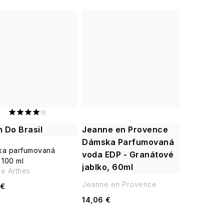
 Do Brasil
Jeanne en Provence
Dámska Parfumovaná
ka parfumovaná
voda EDP - Granátové
 100 ml
jablko, 60ml
e Arthes
Jeanne en Provence
 €
14,06 €