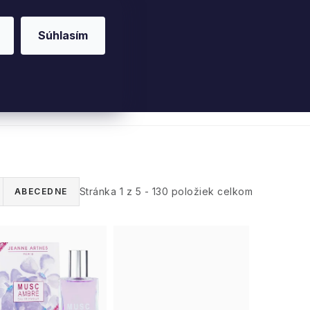
Súhlasím
riérové vône
Parfumy
Pleť
Telo
Willo
Stránka
1
z
5
-
130
položiek celkom
ABECEDNE