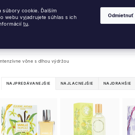
 súbory cookie. Ďalším
Odmietnuť
o webu vyjadrujete súhlas s ich
informácií
tu
.
nky 2026
Akcie
Dizajnové darčeky
Inte
ntenzívne vône s dlhou výdržou
R
NAJPREDÁVANEJŠIE
NAJLACNEJŠIE
NAJDRAHŠIE
a
V
d
ý
e
p
n