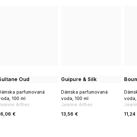
Sultane Oud
Guipure & Silk
Boum
Dámska parfumovaná
Dámska parfumovaná
Dáms
voda, 100 ml
voda, 100 ml
voda,
Jeanne Arthes
Jeanne Arthes
Jeann
16,06 €
13,56 €
11,24