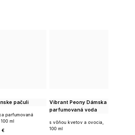
ánske pačuli
Vibrant Peony Dámska
parfumovaná voda
ka parfumovaná
 100 ml
s vôňou kvetov a ovocia,
100 ml
 €