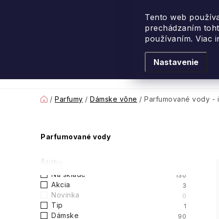
Prejsť
na
Tento web používa
prechádzaním toht
obsah
používaním. Viac 
Nastavenie
Levanduľové leto
Podľa vône
Novi
Domov
/
Parfumy
/
Dámske vône
/
Parfumované vody - i
B
Parfumované vody
o
Štítky
č
Na sklade
130
Akcia
3
n
Novinka
0
Tip
1
ý
Dámske
90