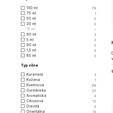
100 ml
78
75 ml
1
50 ml
5
30 ml
2
15 ml
0
60 ml
3
5 ml
2
90 ml
2
1,5 ml
4
85 ml
2
Typ vône
Korenistá
3
Kožená
1
Kvetinová
68
Gurmánska
25
Aromatická
4
Citrusová
12
Drevitá
4
Orientálna
10