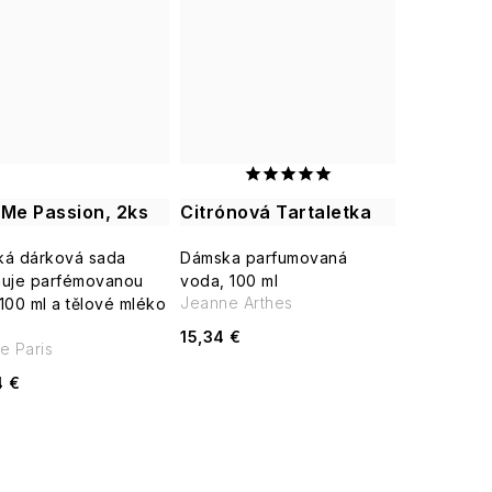
 Me Passion, 2ks
Citrónová Tartaletka
á dárková sada
Dámska parfumovaná
uje parfémovanou
voda, 100 ml
Jeanne Arthes
100 ml a tělové mléko
15,34 €
le Paris
4 €