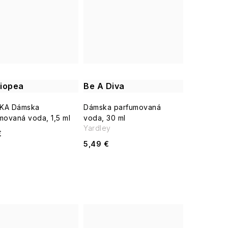
iopea
Be A Diva
KA Dámska
Dámska parfumovaná
movaná voda, 1,5 ml
voda, 30 ml
Yardley
€
5,49 €