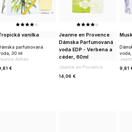
i
s
e
p
p
Tropická vanilka
Jeanne en Provence
Musk
r
Dámska Parfumovaná
r
Dámska parfumovaná
Dáms
voda EDP - Verbena a
o
voda, 30 ml
voda,
céder, 60ml
o
Jeanne Arthes
Jeann
d
Jeanne en Provence
9,81 €
9,81 
d
14,06 €
u
u
k
k
t
t
o
o
v