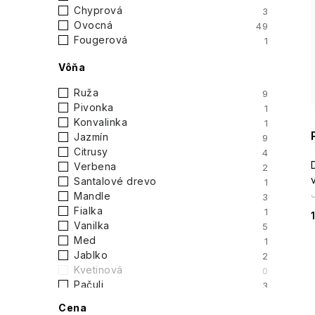
Chyprová
3
Ovocná
49
Fougerová
1
Vôňa
Ruža
9
Pivonka
1
Konvalinka
1
Jazmín
9
Citrusy
4
Verbena
2
Santalové drevo
1
Mandle
3
Fialka
1
Vanilka
5
Med
1
Jablko
2
Kvetinová
0
Pačuli
3
Broskyňa
4
Cena
Kokos