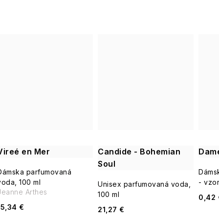
Vireé en Mer
Candide - Bohemian
Dame
Soul
Dámska parfumovaná
Dámsk
voda, 100 ml
- vzo
Unisex parfumovaná voda,
Jeanne Arthes
100 ml
0,42 
15,34 €
21,27 €