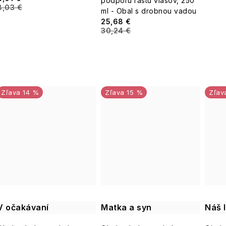
podporu rastu vlasov, 250
8,03 €
ml - Obal s drobnou vadou
25,68 €
30,24 €
14 %
15 %
V očakávaní
Matka a syn
Náš l