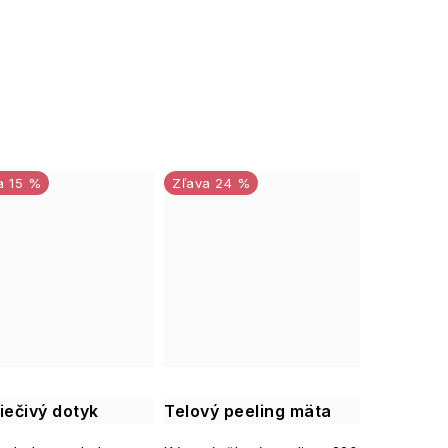
15 %
24 %
iečivý dotyk
Telový peeling mäta