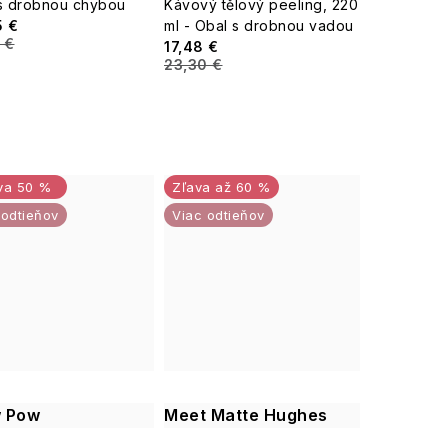
s drobnou chybou
Kávový tělový peeling, 220
5 €
ml - Obal s drobnou vadou
 €
17,48 €
23,30 €
50 %
až 60 %
 odtieňov
Viac odtieňov
 Pow
Meet Matte Hughes