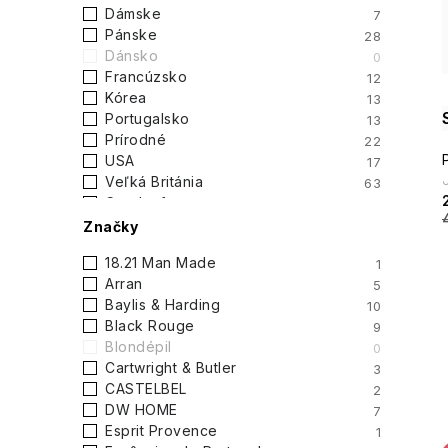
i
Dámske
7
p
Pánske
28
Dánsko
0
a
Francúzsko
12
Kórea
13
n
Portugalsko
13
Prírodné
22
e
USA
17
Veľká Británia
63
l
Cruelty free
81
Vegan
70
Značky
Maminka
2
18.21 Man Made
1
USA bez willowtree
11
Arran
5
Advent
7
Baylis & Harding
10
Viac variantov
2
Black Rouge
9
RIJEN2025
8
Blondépil
0
Cartwright & Butler
3
CASTELBEL
2
DW HOME
7
Esprit Provence
1