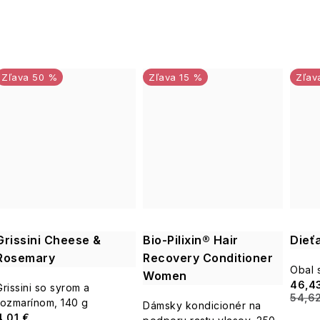
50 %
15 %
Grissini Cheese &
Bio-Pilixin® Hair
Dieť
Rosemary
Recovery Conditioner
Obal 
Women
46,4
Grissini so syrom a
54,6
rozmarínom, 140 g
Dámsky kondicionér na
4,01 €