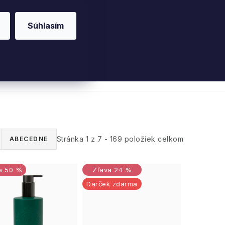
Súhlasím
riérové vône
Parfumy
Pleť
Telo
Willo
Stránka
1
z
7
-
169
položiek celkom
ABECEDNE
50 %
24 %
Darček zdarma