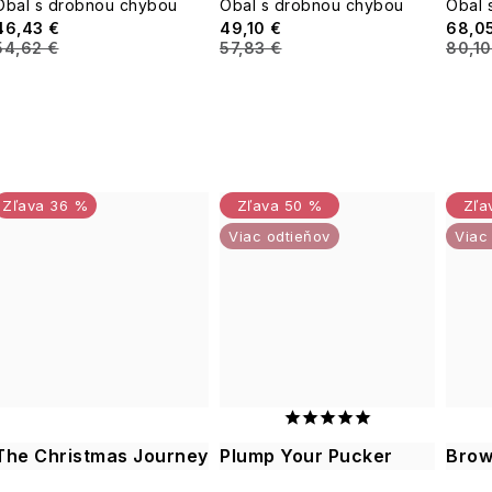
Obal s drobnou chybou
Obal s drobnou chybou
Obal 
46,43 €
49,10 €
68,0
54,62 €
57,83 €
80,10
36 %
50 %
Viac odtieňov
Viac
The Christmas Journey
Plump Your Pucker
Brow