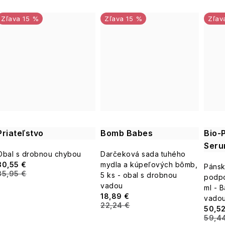
15 %
15 %
Priateľstvo
Bomb Babes
Bio-P
Seru
Obal s drobnou chybou
Darčeková sada tuhého
30,55 €
mydla a kúpeľových bômb,
Pánsk
35,95 €
5 ks - obal s drobnou
podpo
vadou
ml - 
18,89 €
vado
22,24 €
50,52
59,4