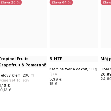
20 %
64 %
Tropical Fruits –
5-HTP
Môj p
Grapefruit & Pomaranč
Krém na tvár a dekolt, 50 g
Obal 
Q+A
20,8
Telový krém, 200 ml
24,6
5,38 €
Somerset Toiletry
15 €
8,10 €
10,13 €