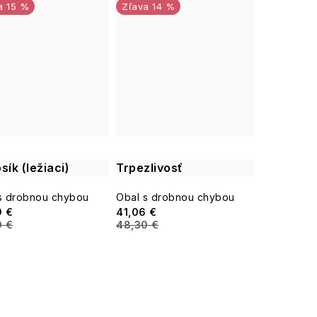
15 %
14 %
sík (ležiaci)
Trpezlivosť
s drobnou chybou
Obal s drobnou chybou
9 €
41,06 €
0 €
48,30 €