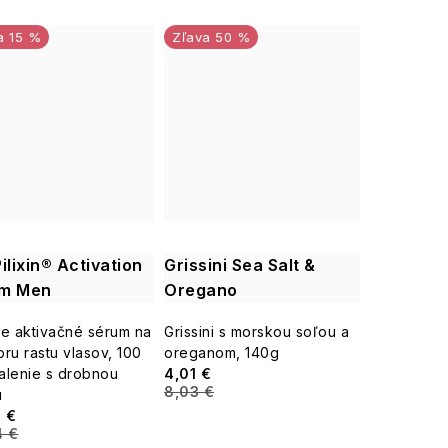
15 %
50 %
ilixin® Activation
Grissini Sea Salt &
m Men
Oregano
e aktivačné sérum na
Grissini s morskou soľou a
ru rastu vlasov, 100
oreganom, 140g
Balenie s drobnou
4,01 €
8,03 €
u
 €
4 €