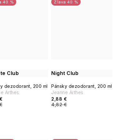
40 %
40 %
ate Club
Night Club
y dezodorant, 200 ml
Pánsky dezodorant, 200 ml
ne Arthes
Jeanne Arthes
€
2,88 €
€
4,82 €