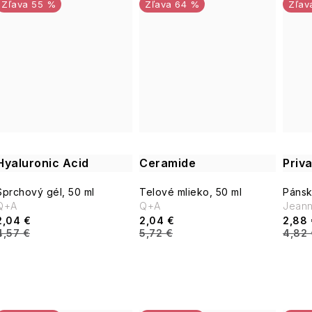
v
55 %
64 %
Hyaluronic Acid
Ceramide
Priv
Sprchový gél, 50 ml
Telové mlieko, 50 ml
Pánsk
Q+A
Q+A
Jean
2,04 €
2,04 €
2,88 
4,57 €
5,72 €
4,82 