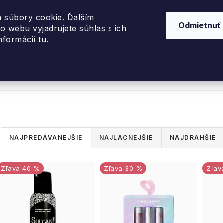
 súbory cookie. Ďalším
Odmietnuť
o webu vyjadrujete súhlas s ich
informácií
tu
.
nky 2026
Akcie
Dizajnové darčeky
Inte
R
NAJPREDÁVANEJŠIE
NAJLACNEJŠIE
NAJDRAHŠIE
a
V
40 %
30 %
d
ý
e
p
n