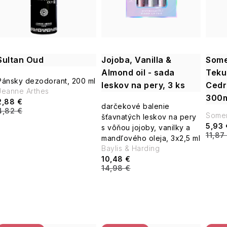
i
s
e
p
p
Sultan Oud
Jojoba, Vanilla &
Some
r
Almond oil - sada
Teku
r
Pánsky dezodorant, 200 ml
leskov na pery, 3 ks
Cedr
o
Jeanne Arthes
300m
o
2,88 €
darčekové balenie
d
4,82 €
Somer
šťavnatých leskov na pery
d
5,93 
s vôňou jojoby, vanilky a
u
11,87
mandľového oleja, 3x2,5 ml
u
Baylis & Harding
k
10,48 €
k
14,98 €
t
t
o
o
v