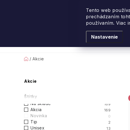
Prejsť
na
Tento web používa
prechádzaním toht
obsah
používaním. Viac 
Nastavenie
Levanduľové leto
Podľa vône
Novi
Domov
/
Akcie
B
Akcie
o
Štítky
č
Na sklade
169
Akcia
169
n
Novinka
0
Tip
2
ý
Unisex
13