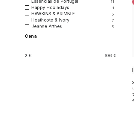
Essências de Portugal
11
Happy Hooladays
1
HAWKINS & BRIMBLE
5
Heathcote & Ivory
7
Jeanne Arthes
5
Le Petit Olivier
0
Cena
Les Petits Plaisirs
2
LOVEA
4
Q+A
5
2
€
106
€
Reluz
1
Scandinavian Biolabs
2
Skinny Tan
2
Somerset Toiletry
4
The Retreat
0
UpCircle
33
VENDOME
0
WILLOW TREE
12