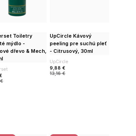
rset Toiletry
UpCircle Kávový
té mýdlo -
peeling pre suchú pleť
ové dřevo & Mech,
- Citrusový, 30ml
l
UpCircle
9,88 €
set
13,16 €
€
 €