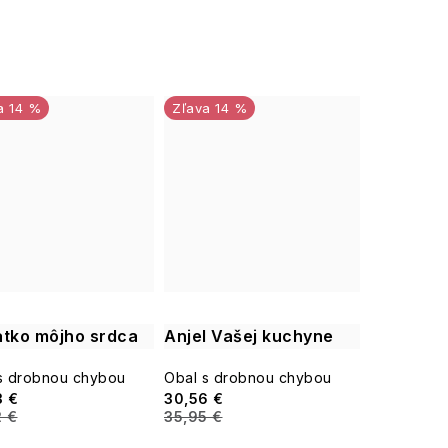
14 %
14 %
atko môjho srdca
Anjel Vašej kuchyne
s drobnou chybou
Obal s drobnou chybou
3 €
30,56 €
2 €
35,95 €