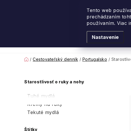
Prejsť
na
Tento web používa
prechádzaním toht
obsah
používaním. Viac 
Nastavenie
Levanduľové leto
Podľa vône
Novi
Domov
/
Cestovateľský denník
/
Portugalsko
/
Starostli
B
Starostlivosť o ruky a nohy
o
Tuhé mydlá
č
Krémy na ruky
Tekuté mydlá
n
ý
Štítky