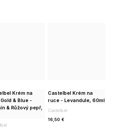
elbel Krém na
Castelbel Krém na
Gold & Blue -
ruce - Levandule, 60ml
ín & Růžový pepř,
Castelbel
16,50 €
lbel