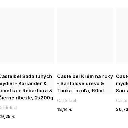
Castelbel Sada tuhých
Castelbel Krém na ruky
Cast
mydiel - Koriander &
- Santalové drevo &
mydl
Limetka + Rebarbora &
Tonka fazuľa, 60ml
Sant
Čierne ríbezle, 2x200g
Castelbel
Caste
Castelbel
18,14 €
30,73
29,25 €