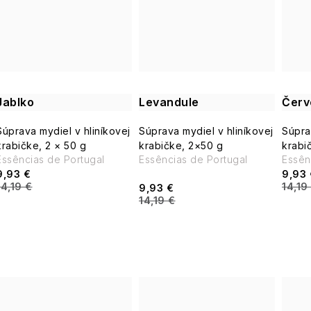
v
Jablko
Levandule
Červ
Súprava mydiel v hliníkovej
Súprava mydiel v hliníkovej
Súpra
krabičke, 2 × 50 g
krabičke, 2×50 g
krabi
Essências de Portugal
Essências de Portugal
Essê
9,93 €
9,93 
14,19 €
14,19
9,93 €
14,19 €