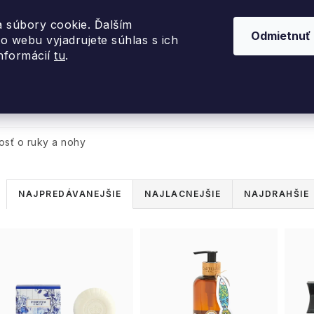
 súbory cookie. Ďalším
Odmietnuť
o webu vyjadrujete súhlas s ich
informácií
tu
.
nky 2026
Akcie
Dizajnové darčeky
Inte
vosť o ruky a nohy
R
NAJPREDÁVANEJŠIE
NAJLACNEJŠIE
NAJDRAHŠIE
a
V
d
ý
e
p
n