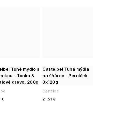
elbel Tuhé mydlo s
Castelbel Tuhá mýdla
enkou - Tonka &
na šňůrce - Perníček,
alové drevo, 200g
3x120g
lbel
Castelbel
 €
21,51 €