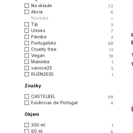
i
Na sklade
72
p
Akcia
6
Novinka
0
a
Tip
3
Unisex
7
n
Pánske
3
Portugalsko
68
e
Cruelty free
13
Vegan
18
l
Maminka
1
vanoce25
3
RIJEN2025
1
Značky
CASTELBEL
68
Essências de Portugal
4
Objem
300 ml
1
60 ml
6