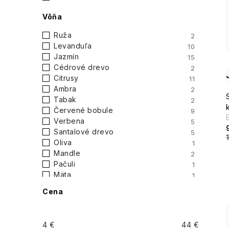
Vôňa
Ruža
2
Levanduľa
10
Jazmín
15
Cédrové drevo
2
Citrusy
11
Ambra
2
Tabak
2
Červené bobule
9
Verbena
5
Santalové drevo
5
Oliva
1
Mandle
2
Pačuli
1
Mäta
1
Čierne korenie
1
Cena
Hrozno
2
Rozmarín
1
Perníček
1
4
€
44
€