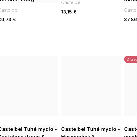
Castelbel
Castelbel
Caste
13,15 €
30,73 €
37,86
Castelbel Tuhé mydlo -
Castelbel Tuhé mydlo -
Cast
Santalové drevo &
Harmanček &
mydl