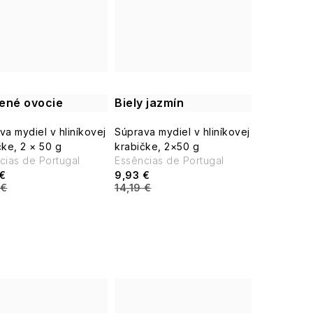
ené ovocie
Biely jazmín
va mydiel v hliníkovej
Súprava mydiel v hliníkovej
čke, 2 × 50 g
krabičke, 2×50 g
ncias de Portugal
Essências de Portugal
€
9,93 €
 €
14,19 €