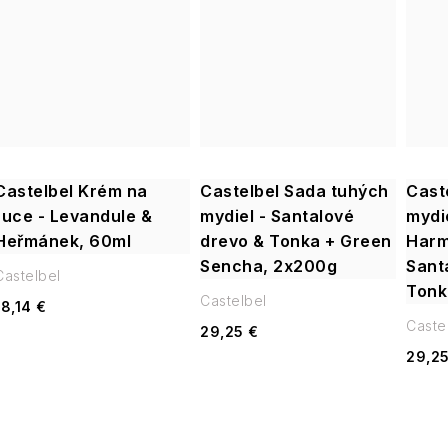
Castelbel Krém na
Castelbel Sada tuhých
Cast
ruce - Levandule &
mydiel - Santalové
mydi
Heřmánek, 60ml
drevo & Tonka + Green
Harm
Sencha, 2x200g
Sant
Castelbel
Tonk
Castelbel
18,14 €
Caste
29,25 €
29,25