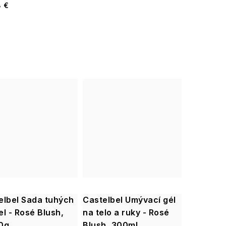
8 €
elbel Sada tuhých
Castelbel Umývací gél
l - Rosé Blush,
na telo a ruky - Rosé
0g
Blush, 300ml