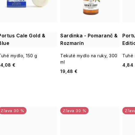
i
s
e
p
p
Portus Cale Gold &
Sardinka - Pomaranč &
Port
r
Blue
Rozmarín
Editi
r
o
Tuhé mydlo, 150 g
Tekuté mydlo na ruky, 300
Tuhé 
o
ml
14,08 €
4,84
d
d
19,48 €
u
u
k
k
t
t
30 %
30 %
o
o
v