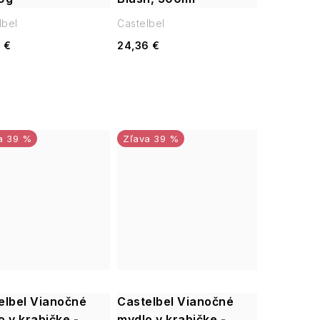
lbel
Castelbel
 €
24,36 €
39 %
39 %
elbel Vianočné
Castelbel Vianočné
o v krabičke -
mydlo v krabičke -