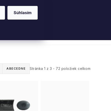
Súhlasím
riérové vône
Parfumy
Pleť
Telo
Willo
Stránka
1
z
3
-
72
položiek celkom
ABECEDNE