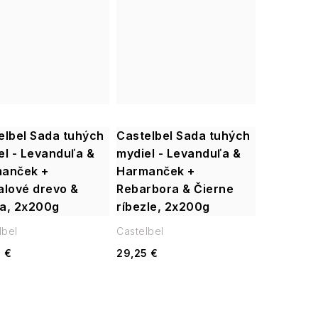
elbel Sada tuhých
Castelbel Sada tuhých
el - Levanduľa &
mydiel - Levanduľa &
anček +
Harmanček +
alové drevo &
Rebarbora & Čierne
a, 2x200g
ríbezle, 2x200g
lbel
Castelbel
 €
29,25 €