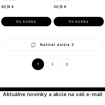
30,15 €
30,15 €
Do košíka
Do košíka
O
Načítať ďalšie 3
v
l
á
S
1
2
d
t
a
r
c
á
n
i
k
e
Aktuálne novinky a akcie na váš e-mail
o
p
v
r