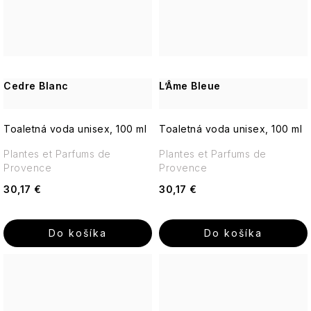
Sviečky
Romantická,
18.21
púdrová,
Man
nadčasová
Made
Enchanteur
Cedre Blanc
L’Âme Bleue
Gentleman
Toaletná voda unisex, 100 ml
Toaletná voda unisex, 100 ml
Plantes et Parfums de
Plantes et Parfums de
Provence
Provence
30,17 €
30,17 €
Do košíka
Do košíka