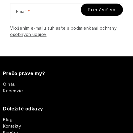
a
v
n
Prihlásiť sa
k
Email
i
y
e
v
Vložením e-mailu súhlasíte s
podmienkami ochrany
ý
osobných údajov
p
i
s
Z
u
á
Prečo práve my?
p
O nás
Recenzie
ä
Dôležité odkazy
t
Blog
i
Kontakty
Kariéra