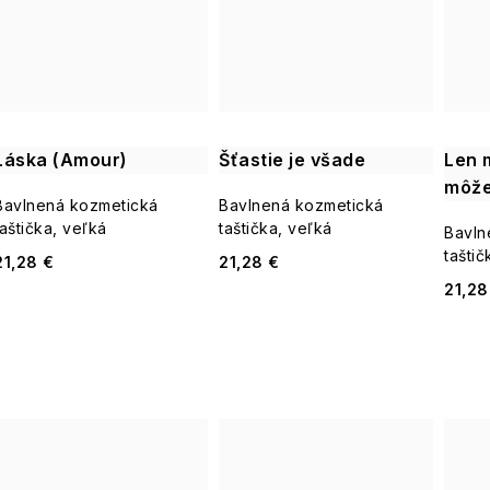
Láska (Amour)
Šťastie je všade
Len 
môže
Bavlnená kozmetická
Bavlnená kozmetická
taštička, veľká
taštička, veľká
Bavln
taštič
21,28 €
21,28 €
21,28