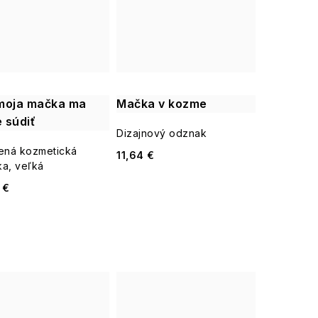
moja mačka ma
Mačka v kozme
 súdiť
Dizajnový odznak
ená kozmetická
11,64 €
ka, veľká
 €