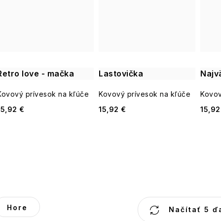
Retro love - mačka
Lastovička
Najvä
Kovový prívesok na kľúče
Kovový prívesok na kľúče
Kovov
15,92 €
15,92 €
15,92
O
Hore
Načítať 5 ď
v