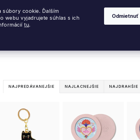
 súbory cookie. Ďalším
Odmietnuť
o webu vyjadrujete súhlas s ich
informácií
tu
.
nky 2026
Akcie
Dizajnové darčeky
Inte
R
NAJPREDÁVANEJŠIE
NAJLACNEJŠIE
NAJDRAHŠIE
a
V
d
ý
e
p
n