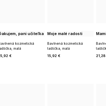
v
Ďakujem, pani učiteľka
Moje malé radosti
Mami
Bavlnená kozmetická
Bavlnená kozmetická
Bavln
taštička, malá
taštička, malá
taštič
15,92 €
15,92 €
21,28