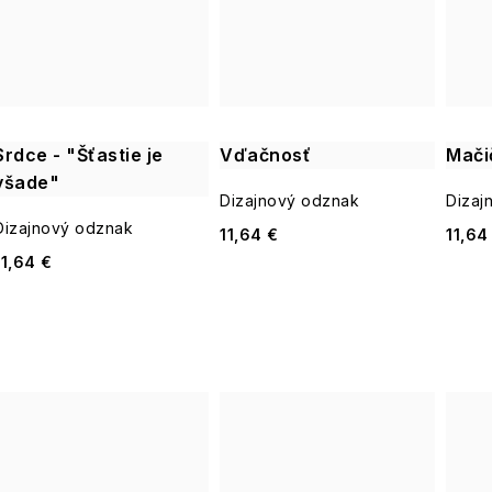
Srdce - "Šťastie je
Vďačnosť
Mači
všade"
Dizajnový odznak
Dizaj
Dizajnový odznak
11,64 €
11,64
11,64 €