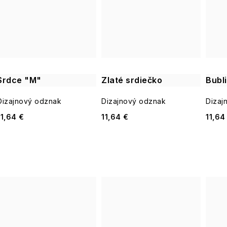
Srdce "M"
Zlaté srdiečko
Bubl
Dizajnový odznak
Dizajnový odznak
Dizaj
11,64 €
11,64 €
11,64