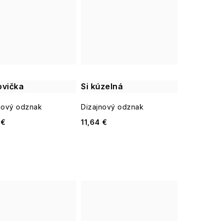
ovička
Si kúzelná
nový odznak
Dizajnový odznak
 €
11,64 €