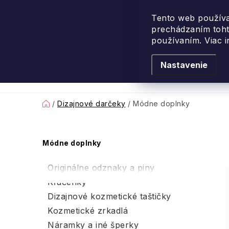
Prejsť
na
Tento web používa
prechádzaním toht
obsah
používaním. Viac 
Nastavenie
Levanduľové leto
Podľa vône
Novi
Domov
/
Dizajnové darčeky
/
Módne doplnky
B
Módne doplnky
o
Originálne odznaky a piny
č
Kľúčenky
Dizajnové kozmetické taštičky
n
Kozmetické zrkadlá
ý
Náramky a iné šperky