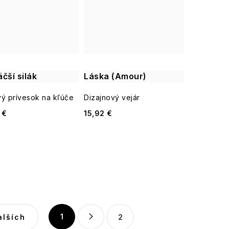
čší silák
Láska (Amour)
ý prívesok na kľúče
Dizajnový vejár
 €
15,92 €
S
1
alších
2
t