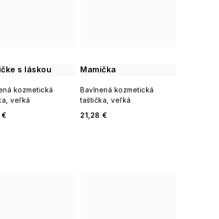
čke s láskou
Mamička
ená kozmetická
Bavlnená kozmetická
ka, veľká
taštička, veľká
 €
21,28 €