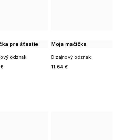
čka pre šťastie
Moja mačička
nový odznak
Dizajnový odznak
 €
11,64 €