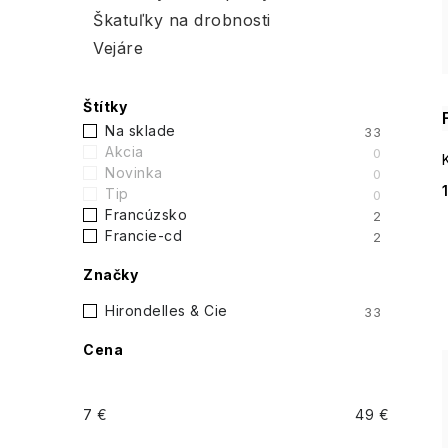
i
Škatuľky na drobnosti
p
Vejáre
a
Štítky
n
Na sklade
33
e
Akcia
0
Novinka
0
l
Tip
0
Francúzsko
2
Francie-cd
2
Značky
Hirondelles & Cie
33
Cena
7
€
49
€