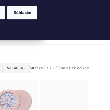
Súhlasím
riérové vône
Parfumy
Pleť
Telo
Willo
Stránka
1
z
2
-
33
položiek celkom
ABECEDNE