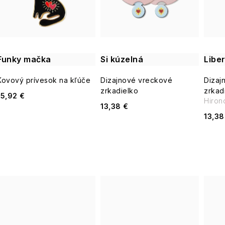
i
s
e
p
p
Funky mačka
Si kúzelná
Libe
r
r
Kovový prívesok na kľúče
Dizajnové vreckové
Dizaj
o
zrkadielko
zrkad
15,92 €
o
Hiron
13,38 €
d
13,38
d
u
u
k
k
t
t
o
o
v