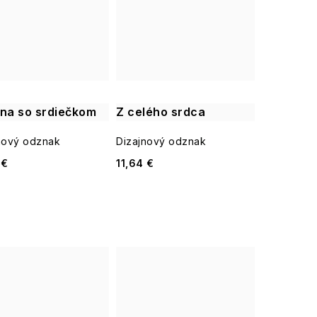
ina so srdiečkom
Z celého srdca
nový odznak
Dizajnový odznak
 €
11,64 €