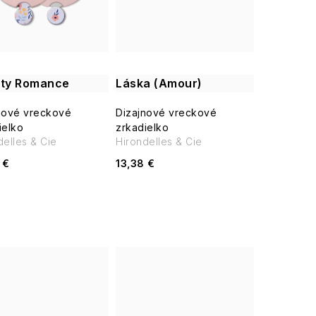
rty Romance
Láska (Amour)
nové vreckové
Dizajnové vreckové
ielko
zrkadielko
delles & Cie
Hirondelles & Cie
 €
13,38 €