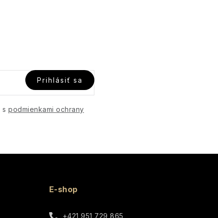
Prihlásiť sa
e s
podmienkami ochrany
E-shop
+421 951 729 865