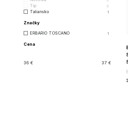
n
0
Tip
0
ý
Taliansko
1
i
p
Značky
a
ERBARIO TOSCANO
1
Cena
n
e
36
€
37
€
l