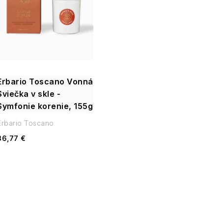
e
p
n
i
s
e
p
p
Erbario Toscano Vonná
r
Sviečka v skle -
r
Symfonie korenie, 155g
o
o
Erbario Toscano
d
36,77 €
d
u
u
k
k
t
t
o