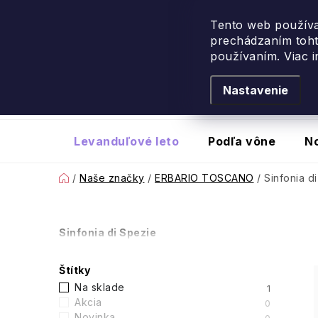
Návšteva Portugalska
: 
Tento web používa
prechádzaním toht
Prejsť
používaním. Viac 
na
obsah
Nastavenie
Levanduľové leto
Podľa vône
N
Domov
/
Naše značky
/
ERBARIO TOSCANO
/
Sinfonia d
B
Sinfonia di Spezie
o
Štítky
č
Na sklade
1
Akcia
0
Novinka