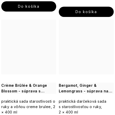
Do košíka
Do košíka
Crème Brûlée & Orange
Bergamot, Ginger &
Blossom - súprava s
Lemongrass - súprava na
starostlivosťou o ruky
starostlivosť o ruky, 2 ks
praktická sada starostlivosti o
praktická darčeková sada
ruky a vôňou creme brulee, 2
s starostlivosťou o ruky,
× 400 ml
2 × 400 ml