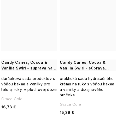
Candy Canes, Cocoa &
Candy Canes, Cocoa &
Vanilla Swirl - súprava na
Vanilla Swirl - súprava
starostlivosť o telo, 4 ks
hrnčeka a krému na ruky, 2
darčeková sada produktov s
praktická sada hydratačného
ks
vôňou kakaa a vanilky pre
krému na ruky s vôňou kakaa
telo aj ruky, v plechovej dóze
a vanilky a dizajnového
hrnčeka
Grace Cole
Grace Cole
16,78 €
15,39 €