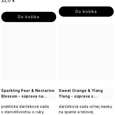
Sviečky
32,17 €
Romantická,
18.21
púdrová,
Man
nadčasová
Do košíka
Made
Do košíka
Enchanteur
Gentleman
Sparkling Pear & Nectarine
Sweet Orange & Ylang
Blossom - súprava na
Ylang - súprava s
starostlivosť o ruky, 2 ks
starostlivosťou o telo, ruky
praktická darčeková sada
darčeková sada očnej masky
a vlasy, 4 ks
s starostlivosťou o ruky,
na spanie a telovej