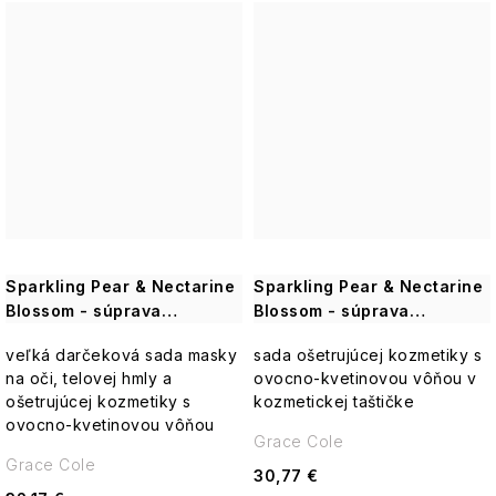
Vianoce
NUTRI
-
Doplnky
Rodina
V+
Yardley
The
a
Zrelá
(pre
Solution
Ostatné
príslušenstvo
pleť
suchú
Postavy
Konvalinka
pokožku)
–
theBalm
Interiérové
Citlivá
Čistá,
Láska
vône
pleť
svieža,
a
a
UpCircle
jarná
zamilovaní
doplnky
ľahkosť
Pleť
so
VENDOME
Kvety
sklonom
Anglická
k
levanduľa
Sparkling Pear & Nectarine
akné
Sparkling Pear & Nectarine
VILLAGE
Škatuľky
–
Blossom - súprava
Blossom - súprava
CANDLE
Jemná,
starostlivosti o telo, 6 ks
starostlivosti o telo, 4 ks
kvetinová
Suchá
Vianočné
veľká darčeková sada masky
sada ošetrujúcej kozmetiky s
britská
pleť
Willow
figúry
na oči, telovej hmly a
ovocno-kvetinovou vôňou v
elegancia
Tree
a
ošetrujúcej kozmetiky s
kozmetickej taštičke
Betlehem
Matná
ovocno-kvetinovou vôňou
Anglická
pokožka
Grace Cole
Yardley
ruža
Grace Cole
Ostatné
30,77 €
-