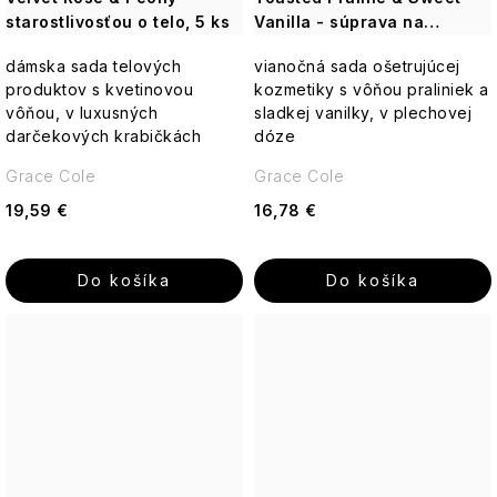
PLEŤ
Paris
starostlivosťou o telo, 5 ks
Vanilla - súprava na
Bleu
starostlivosť o telo, 4 ks
Starostlivosť
dámska sada telových
vianočná sada ošetrujúcej
o
STAROSTLIVOSŤ
produktov s kvetinovou
kozmetiky s vôňou praliniek a
telo
O
Percy
vôňou, v luxusných
sladkej vanilky, v plechovej
TELO
Nobleman
darčekových krabičkách
dóze
-
Vianoce
Q+A
Icons
Pernici
Grace Cole
Grace Cole
19,59 €
16,78 €
Hydratácia
Luxury
Plantes
Pre
et
Vrásky
ženy
Parfums
Do košíka
Do košíka
Cosmos
de
Provence
Rozjasnenie
Pre
Basic
mužov
Au
Lait
Pomp
&
Well-
Unisex
Co.
being
Thistle
Elegance
&
-
Doplnky
Black
Q+A
Pure
Dotyk
Pepper
Nature