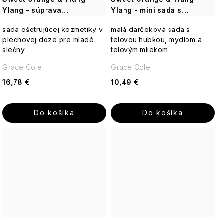
Ylang - súprava
Ylang - mini sada s
starostlivosti o telo a ruky,
starostlivosťou o telo, 3 ks
sada ošetrujúcej kozmetiky v
malá darčeková sada s
4 ks
plechovej dóze pre mladé
telovou hubkou, mydlom a
slečny
telovým mliekom
Grace Cole
Grace Cole
16,78 €
10,49 €
Do košíka
Do košíka