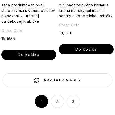
starostlivosť o telo, 5 ks
starostlivosť o telo a ruky, 4
sada produktov telovej
mini sada telového krému a
ks
starostlivosti s vôňou citrusov
krému na ruky, pilníka na
a zázvoru v luxusnej
nechty a kozmetickej taštičky
darčekovej krabičke
Grace Cole
Grace Cole
18,19 €
19,59 €
Do košíka
Do košíka
O
Načítať ďalšie 2
v
l
á
S
1
2
d
t
a
r