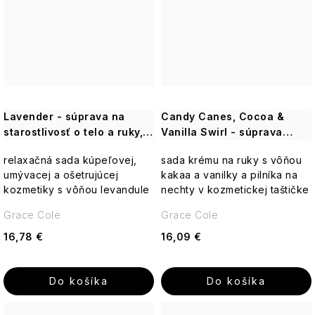
Lavender - súprava na
Candy Canes, Cocoa &
starostlivosť o telo a ruky, 5
Vanilla Swirl - súprava
ks
starostlivosti o ruky, 2 ks
relaxačná sada kúpeľovej,
sada krému na ruky s vôňou
umývacej a ošetrujúcej
kakaa a vanilky a pilníka na
kozmetiky s vôňou levandule
nechty v kozmetickej taštičke
Grace Cole
Grace Cole
16,78 €
16,09 €
Do košíka
Do košíka