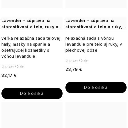
Lavender - súprava na
Lavender - súprava na
starostlivosť o telo, ruky a
starostlivosť o telo a ruky, 5
vlasy, 6 ks
ks
veľká relaxačná sada telovej
relaxačná sada s vôňou
hmly, masky na spanie a
levandule pre telo aj ruky, v
ošetrujúcej kozmetiky s
plechovej dóze
vôňou levandule
Grace Cole
Grace Cole
23,79 €
32,17 €
Do košíka
Do košíka