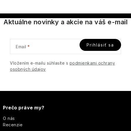
c
á
n
i
k
e
Aktuálne novinky a akcie na váš e-mail
o
p
v
r
a
v
n
Prihlásiť sa
k
Email
i
y
e
v
Vložením e-mailu súhlasíte s
podmienkami ochrany
ý
osobných údajov
p
i
s
Z
u
á
Prečo práve my?
p
O nás
Recenzie