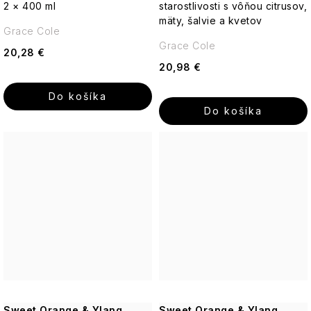
2 × 400 ml
starostlivosti s vôňou citrusov,
mäty, šalvie a kvetov
Grace Cole
Grace Cole
20,28 €
20,98 €
Do košíka
Do košíka
Sweet Orange & Ylang
Sweet Orange & Ylang