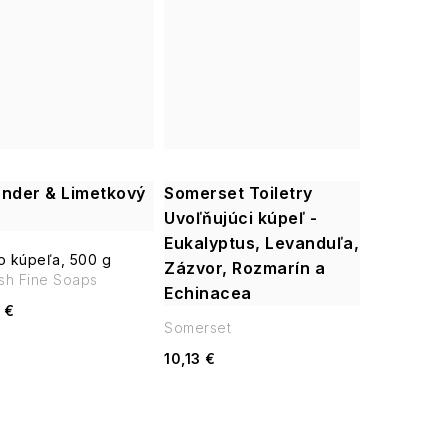
ander & Limetkový
Somerset Toiletry
Uvoľňujúci kúpeľ -
Eukalyptus, Levanduľa,
o kúpeľa, 500 g
Zázvor, Rozmarín a
ish Fine Soaps
Echinacea
 €
Somerset
10,13 €