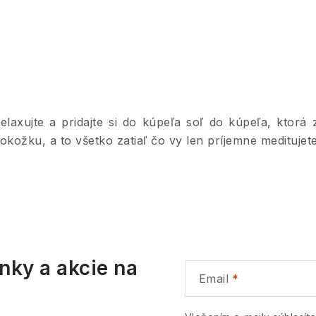
O
v
elaxujte a pridajte si do kúpeľa soľ do kúpeľa, ktorá
okožku, a to všetko zatiaľ čo vy len príjemne meditujete
á
d
a
c
nky a akcie na
e
Email
p