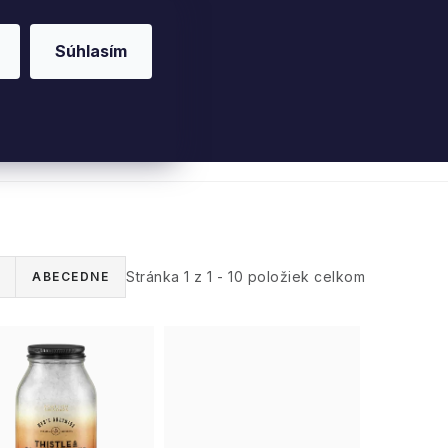
Súhlasím
riérové vône
Parfumy
Pleť
Telo
Willo
Stránka
1
z
1
-
10
položiek celkom
ABECEDNE