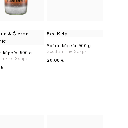
rec & Čierne
Sea Kelp
nie
Soľ do kúpeľa, 500 g
Scottish Fine Soaps
o kúpeľa, 500 g
ish Fine Soaps
20,06 €
 €