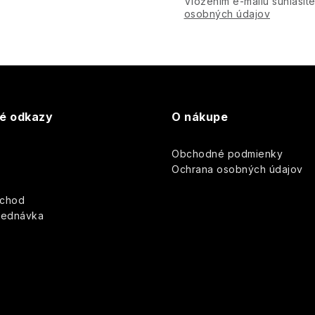
Vložením e-mailu súhlasít
osobných údajov
v
k
y
v
té odkazy
O nákupe
ý
p
Obchodné podmienky
y
Ochrana osobných údajov
s
bchod
u
jednávka