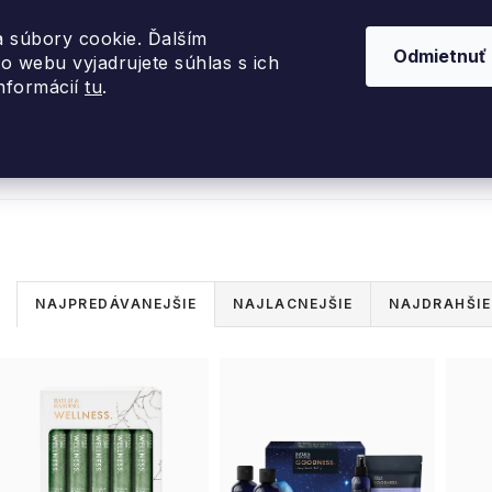
 súbory cookie. Ďalším
Odmietnuť
o webu vyjadrujete súhlas s ich
informácií
tu
.
nky 2026
Akcie
Dizajnové darčeky
Inte
R
NAJPREDÁVANEJŠIE
NAJLACNEJŠIE
NAJDRAHŠIE
a
V
d
ý
e
p
n