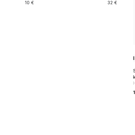
10
€
32
€