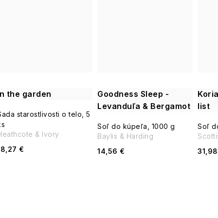
v
In the garden
Goodness Sleep -
Kori
Levanduľa & Bergamot
list
Sada starostlivosti o telo, 5
ks
Soľ do kúpeľa, 1000 g
Soľ d
Heathcote & Ivory
Baylis & Harding
Scott
18,27 €
14,56 €
31,98