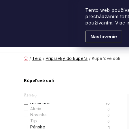
Prejsť
na
Tento web používa
prechádzaním toht
obsah
používaním. Viac 
Nastavenie
Levanduľové leto
Podľa vône
Novi
Domov
/
Telo
/
Prípravky do kúpeľa
/
Kúpeľové soli
B
Kúpeľové soli
o
Štítky
č
Na sklade
10
Akcia
0
n
Novinka
0
Tip
0
ý
Pánske
1