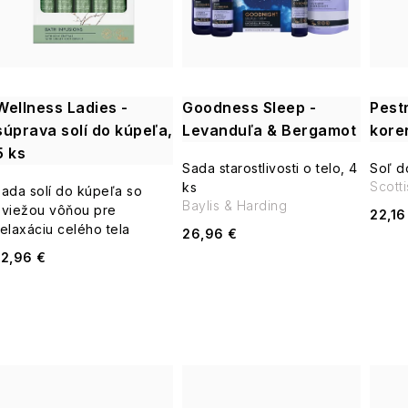
i
s
e
p
p
Wellness Ladies -
Goodness Sleep -
Pest
r
súprava solí do kúpeľa,
Levanduľa & Bergamot
kore
r
5 ks
o
Sada starostlivosti o telo, 4
Soľ d
o
Scott
ks
sada solí do kúpeľa so
d
Baylis & Harding
sviežou vôňou pre
22,16
d
relaxáciu celého tela
26,96 €
u
u
12,96 €
k
k
t
t
o
o
v