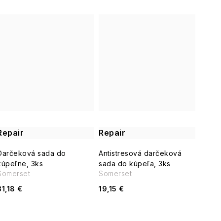
Repair
Repair
Darčeková sada do
Antistresová darčeková
kúpeľne, 3ks
sada do kúpeľa, 3ks
Somerset
Somerset
31,18 €
19,15 €