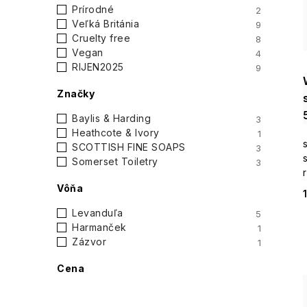
i
Prírodné
2
p
Veľká Británia
9
Cruelty free
8
a
Vegan
4
RIJEN2025
9
n
Značky
e
Baylis & Harding
3
l
Heathcote & Ivory
1
SCOTTISH FINE SOAPS
3
Somerset Toiletry
3
Vôňa
Levanduľa
5
Harmanček
1
Zázvor
1
Cena