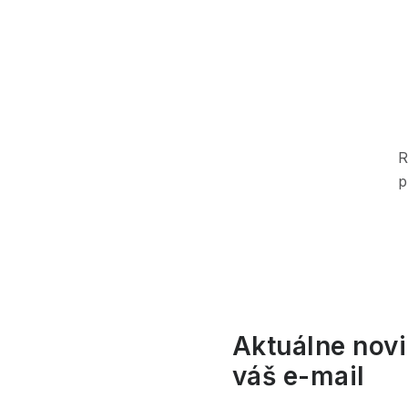
R
l
p
i
Aktuálne novi
váš e-mail