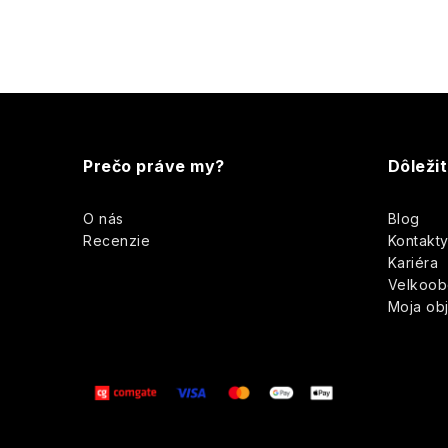
r
Z
á
Prečo práve my?
Dôleži
p
O nás
Blog
ä
i
Recenzie
Kontakt
Kariéra
t
Velkoo
Moja ob
i
e