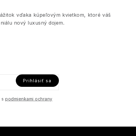
ý zážitok vďaka kúpeľovým kvietkom, ktoré váš
niálu nový luxusný dojem.
Prihlásiť sa
e s
podmienkami ochrany