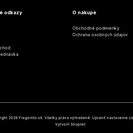
v
té odkazy
O nákupe
ý
p
Obchodné podmienky
y
Ochrana osobných údajov
s
bchod
u
jednávka
ight 2026
Fragonito.sk
. Všetky práva vyhradené.
Upraviť nastavenie c
Vytvoril Shoptet