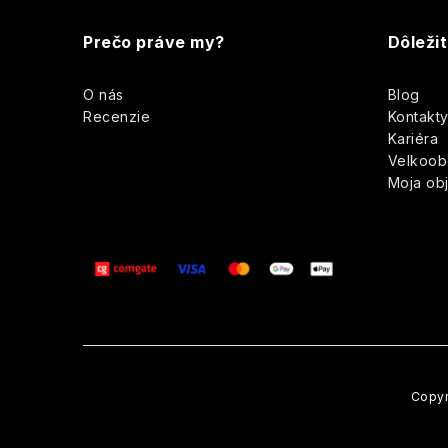
á
Prečo práve my?
Dôleži
p
O nás
Blog
ä
i
Recenzie
Kontakt
Kariéra
t
Velkoo
Moja ob
i
e
Copyr