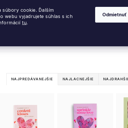
 súbory cookie. Ďalším
Odmietnuť
o webu vyjadrujete súhlas s ich
informácií
tu
.
nky 2026
Akcie
Dizajnové darčeky
Inte
R
NAJPREDÁVANEJŠIE
NAJLACNEJŠIE
NAJDRAHŠI
a
V
d
ý
e
p
n