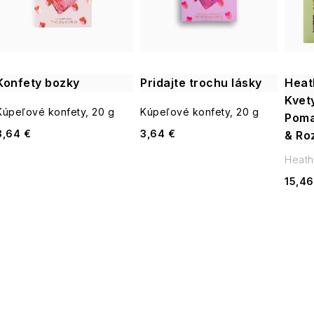
i
s
e
p
p
Konfety bozky
Pridajte trochu lásky
Heat
r
Kvet
r
Kúpeľové konfety, 20 g
Kúpeľové konfety, 20 g
Poma
o
3,64 €
3,64 €
& Ro
o
d
Heath
d
15,46
u
u
k
k
t
t
o
o
v