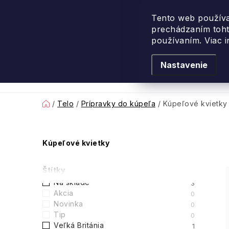
Prejsť
na
Tento web používa
prechádzaním toht
obsah
používaním. Viac 
Nastavenie
Levanduľové leto
Podľa vône
Novi
Domov
/
Telo
/
Prípravky do kúpeľa
/
Kúpeľové kvietky
B
Kúpeľové kvietky
o
Štítky
č
Na sklade
3
Akcia
0
n
Novinka
0
Tip
0
ý
Veľká Británia
1