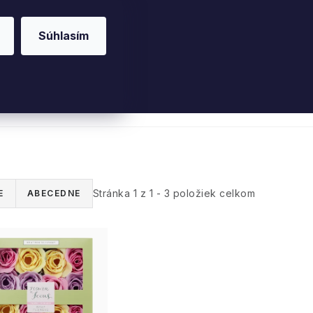
Súhlasím
riérové vône
Parfumy
Pleť
Telo
Willo
Stránka
1
z
1
-
3
položiek celkom
E
ABECEDNE