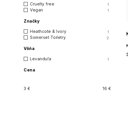
i
Cruelty free
1
p
Vegan
1
a
Značky
n
Heathcote & Ivory
1
Somerset Toiletry
2
e
Vôňa
l
Levanduľa
1
Cena
3
€
16
€