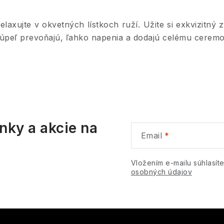
O
v
v
elaxujte v okvetných lístkoch ruží. Užite si exkvizitn
úpeľ prevoňajú, ľahko napenia a dodajú celému ceremo
á
d
a
c
nky a akcie na
e
Email
p
Vložením e-mailu súhlasít
osobných údajov
v
k
y