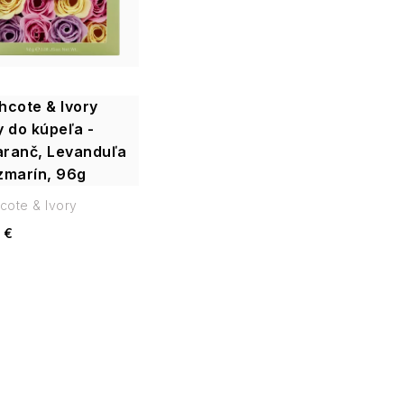
hcote & Ivory
y do kúpeľa -
ranč, Levanduľa
zmarín, 96g
cote & Ivory
 €