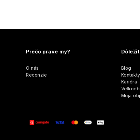
Z
á
Prečo práve my?
Dôleži
p
O nás
Blog
ä
Recenzie
Kontakt
Kariéra
t
Velkoo
Moja ob
i
e