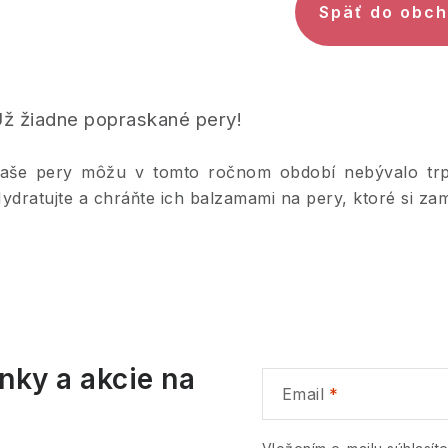
Späť do obc
ž žiadne popraskané pery!
aše pery môžu v tomto ročnom období nebývalo trp
ydratujte a chráňte ich balzamami na pery, ktoré si zami
nky a akcie na
Email