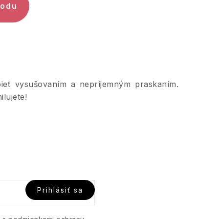
hodu
ieť vysušovaním a nepríjemným praskaním.
lujete!
Prihlásiť sa