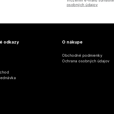
Vložením e-mailu súhlasít
osobných údajov
té odkazy
O nákupe
Obchodné podmienky
y
Ochrana osobných údajov
bchod
jednávka