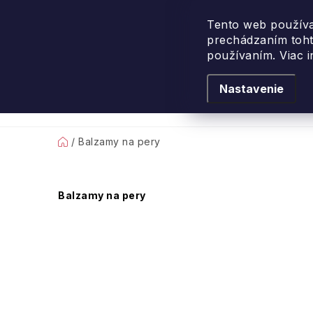
Prejsť
na
Tento web používa
prechádzaním toht
obsah
používaním. Viac 
Nastavenie
Levanduľové leto
Podľa vône
Novi
Domov
/
Balzamy na pery
B
Balzamy na pery
o
č
n
ý