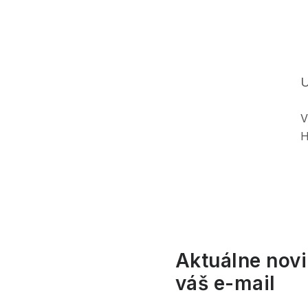
p
a
n
U
e
V
l
H
Aktuálne novi
váš e-mail