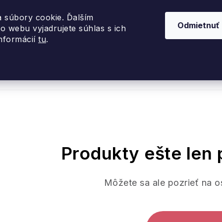
 súbory cookie. Ďalším
Odmietnuť
o webu vyjadrujete súhlas s ich
informácií
tu
.
nky 2026
Akcie
Dizajnové darčeky
Inte
Produkty ešte len 
Môžete sa ale pozrieť na o