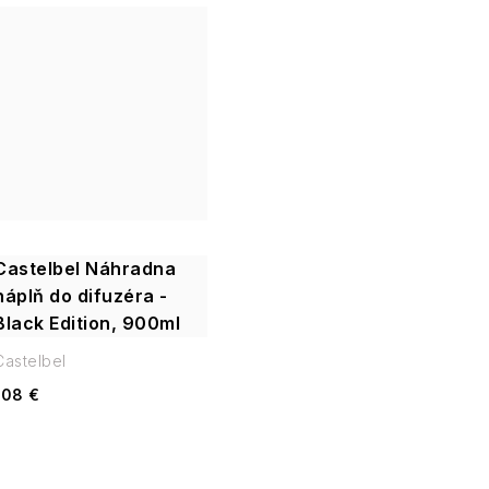
Castelbel Náhradna
náplň do difuzéra -
Black Edition, 900ml
Castelbel
108 €