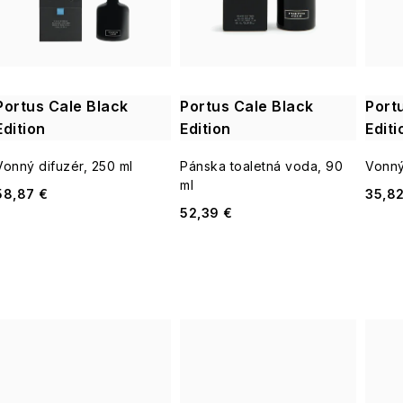
i
s
e
p
p
Portus Cale Black
Portus Cale Black
Port
r
Edition
Edition
Editi
r
o
Vonný difuzér, 250 ml
Pánska toaletná voda, 90
Vonný
o
ml
58,87 €
35,82
d
d
52,39 €
u
u
k
k
t
t
o
o
v