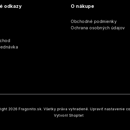
v
té odkazy
O nákupe
k
Obchodné podmienky
y
y
Ochrana osobných údajov
v
bchod
ý
jednávka
p
s
u
ight 2026
Fragonito.sk
. Všetky práva vyhradené.
Upraviť nastavenie c
Vytvoril Shoptet