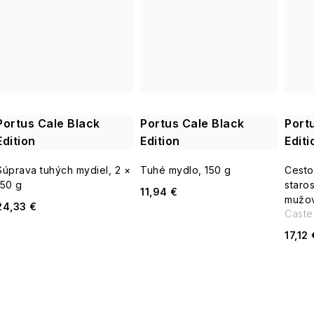
Portus Cale Black
Portus Cale Black
Port
Edition
Edition
Editi
Súprava tuhých mydiel, 2 ×
Tuhé mydlo, 150 g
Cesto
150 g
staros
11,94 €
mužov
24,33 €
Caste
17,12 