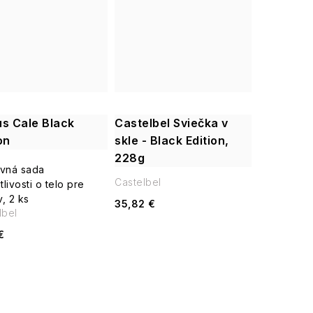
us Cale Black
Castelbel Sviečka v
on
skle - Black Edition,
228g
vná sada
Castelbel
tlivosti o telo pre
, 2 ks
35,82 €
lbel
€