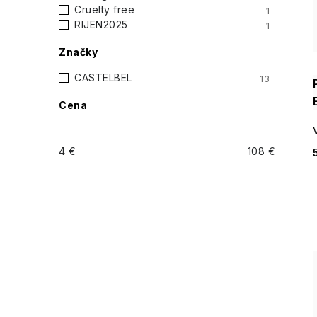
i
Cruelty free
1
p
RIJEN2025
1
a
Značky
n
CASTELBEL
13
Cena
e
l
4
€
108
€