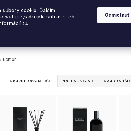
 súbory cookie. Ďalším
Odmietnuť
o webu vyjadrujete súhlas s ich
informácií
tu
.
nky 2026
Akcie
Dizajnové darčeky
Inte
k Edition
R
NAJPREDÁVANEJŠIE
NAJLACNEJŠIE
NAJDRAHŠIE
a
V
d
ý
e
p
n