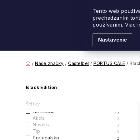
Prejsť
na
Tento web používa
prechádzaním toht
obsah
používaním. Viac 
Nastavenie
Levanduľové leto
Podľa vône
Novi
Domov
/
Naše značky
/
Castelbel
/
PORTUS CALE
/
Blac
B
Black Edition
o
Štítky
č
Na sklade
13
Akcia
0
n
Novinka
0
Tip
0
ý
Portugalsko
2