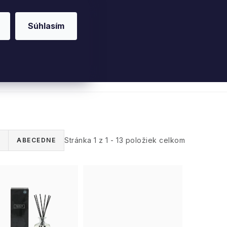
Súhlasím
riérové vône
Parfumy
Pleť
Telo
Willo
Stránka
1
z
1
-
13
položiek celkom
ABECEDNE