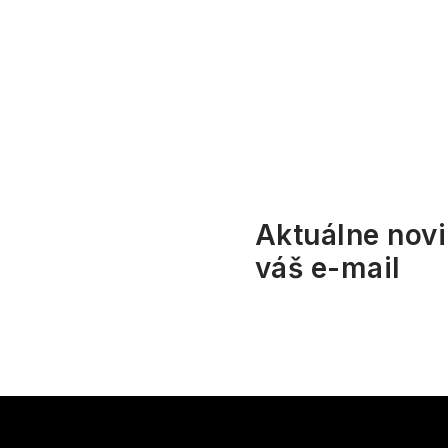
l
Aktuálne novi
váš e-mail
i
Z
r