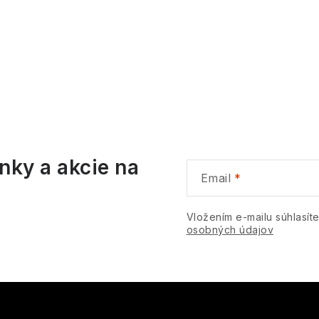
O
v
á
nky a akcie na
d
Email
a
c
Vložením e-mailu súhlasít
osobných údajov
e
p