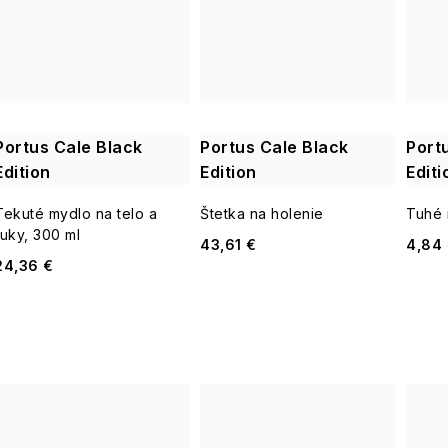
v
Portus Cale Black
Portus Cale Black
Port
Edition
Edition
Editi
Tekuté mydlo na telo a
Štetka na holenie
Tuhé 
ruky, 300 ml
43,61 €
4,84
24,36 €