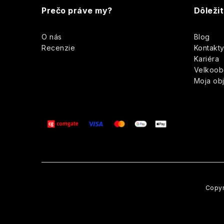
á
Prečo práve my?
Dôleži
p
O nás
Blog
ä
Recenzie
Kontakt
Kariéra
t
Velkoo
Moja ob
i
e
i
Copyr