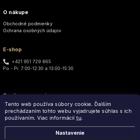
Vianoce
NUTRI
-
Doplnky
Rodina
V+
Yardley
The
O nákupe
a
Zrelá
(pre
Solution
Ostatné
príslušenstvo
pleť
suchú
Postavy
Obchodné podmienky
Konvalinka
pokožku)
Ochrana osobných údajov
–
theBalm
Interiérové
Citlivá
Čistá,
Láska
vône
pleť
svieža,
a
a
UpCircle
E-shop
jarná
zamilovaní
doplnky
ľahkosť
Pleť
+421 951 729 865
so
VENDOME
Kvety
Po - Pi: 7:00-12:30 a 13:00-15:30
sklonom
Anglická
k
levanduľa
akné
VILLAGE
Škatuľky
–
CANDLE
Jemná,
Spojte sa s nami
kvetinová
Suchá
Vianočné
britská
pleť
Tento web používa súbory cookie. Ďalším
Willow
figúry
elegancia
Tree
prechádzaním tohto webu vyjadrujete súhlas s ich
a
Betlehem
používaním. Viac informácií
tu
.
Matná
Anglická
pokožka
Yardley
ruža
Nastavenie
Ostatné
-