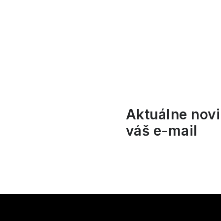
p
a
n
e
l
Aktuálne novi
váš e-mail
Z