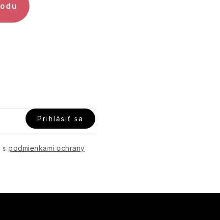
hodu
Prihlásiť sa
e s
podmienkami ochrany