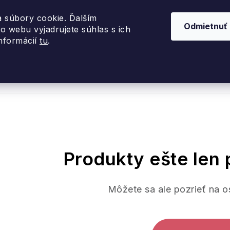
 súbory cookie. Ďalším
Odmietnuť
o webu vyjadrujete súhlas s ich
informácií
tu
.
nky 2026
Akcie
Dizajnové darčeky
Inte
Produkty ešte len 
Môžete sa ale pozrieť na o