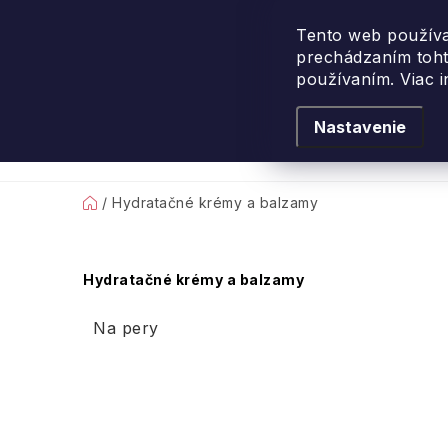
Prejsť
na
Tento web používa
prechádzaním toht
obsah
používaním. Viac 
Nastavenie
Levanduľové leto
Podľa vône
Novi
Domov
/
Hydratačné krémy a balzamy
B
Hydratačné krémy a balzamy
o
Na pery
č
n
ý