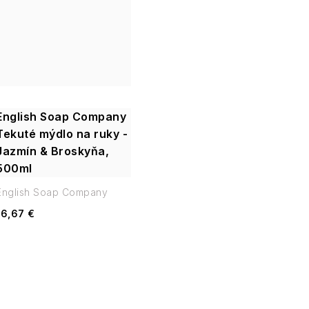
v
English Soap Company
Tekuté mýdlo na ruky -
Jazmín & Broskyňa,
500ml
English Soap Company
16,67 €