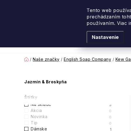
Prejsť
na
Tento web používa
prechádzaním toht
obsah
používaním. Viac 
Nastavenie
Levanduľové leto
Podľa vône
Novi
Domov
/
Naše značky
/
English Soap Company
/
Kew Ga
B
Jazmín & Broskyňa
o
Štítky
č
Na sklade
5
Akcia
0
n
Novinka
0
Tip
0
ý
Dámske
1