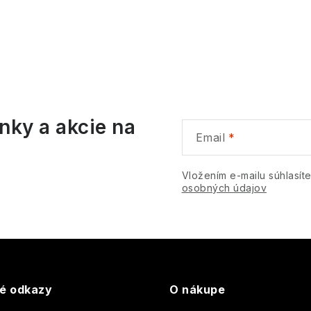
O
v
á
nky a akcie na
d
Email
a
c
Vložením e-mailu súhlasít
osobných údajov
e
p
v
té odkazy
O nákupe