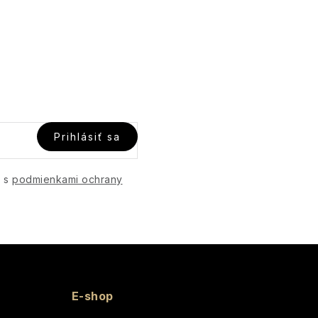
Prihlásiť sa
e s
podmienkami ochrany
E-shop