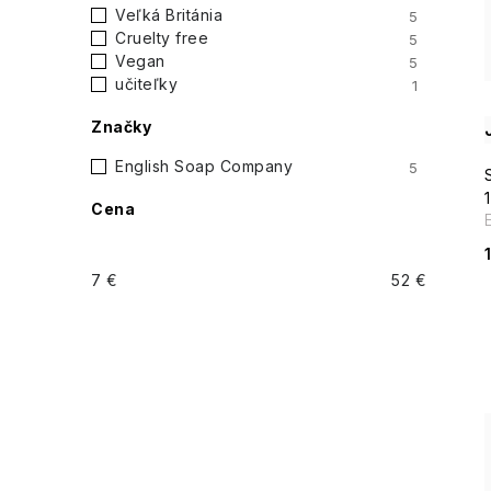
i
Veľká Británia
5
p
Cruelty free
5
Vegan
5
a
učiteľky
1
n
Značky
e
English Soap Company
5
Cena
l
7
€
52
€