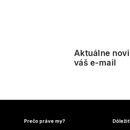
l
Aktuálne novi
váš e-mail
i
Z
r
á
Prečo práve my?
Dôleži