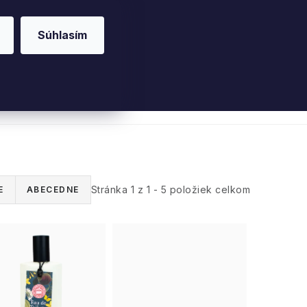
Súhlasím
riérové vône
Parfumy
Pleť
Telo
Willo
Stránka
1
z
1
-
5
položiek celkom
E
ABECEDNE