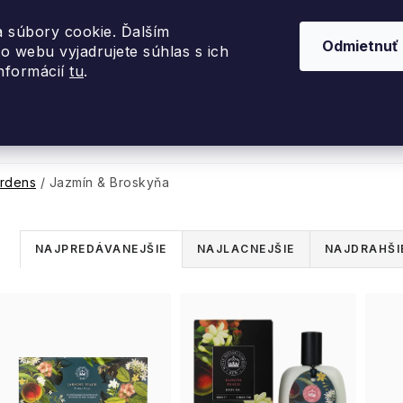
 súbory cookie. Ďalším
Odmietnuť
o webu vyjadrujete súhlas s ich
informácií
tu
.
nky 2026
Akcie
Dizajnové darčeky
Inte
rdens
/
Jazmín & Broskyňa
R
NAJPREDÁVANEJŠIE
NAJLACNEJŠIE
NAJDRAHŠI
a
V
d
ý
e
p
n