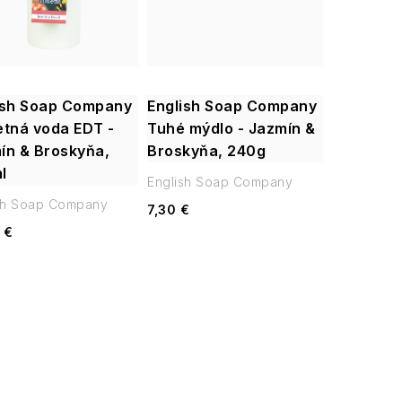
ish Soap Company
English Soap Company
etná voda EDT -
Tuhé mýdlo - Jazmín &
ín & Broskyňa,
Broskyňa, 240g
l
English Soap Company
sh Soap Company
7,30 €
 €