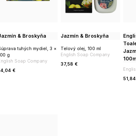
i
s
e
p
p
Jazmín & Broskyňa
Jazmín & Broskyňa
Engl
r
Toal
r
Súprava tuhých mydiel, 3 ×
Telový olej, 100 ml
Jazm
o
English Soap Company
100 g
100m
o
English Soap Company
37,58 €
d
Engli
14,04 €
d
51,84
u
u
k
k
t
t
o
o
v