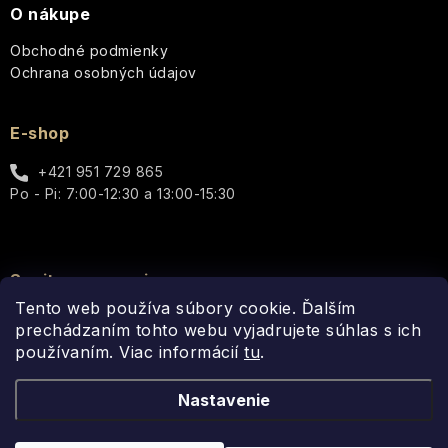
Vianoce
O nákupe
NUTRI
-
Doplnky
Rodina
V+
Yardley
The
a
Zrelá
Obchodné podmienky
(pre
Solution
Ostatné
príslušenstvo
pleť
suchú
Ochrana osobných údajov
Postavy
Konvalinka
pokožku)
–
theBalm
Interiérové
Citlivá
Čistá,
Láska
vône
pleť
E-shop
svieža,
a
a
UpCircle
jarná
zamilovaní
doplnky
+421 951 729 865
ľahkosť
Pleť
Po - Pi: 7:00-12:30 a 13:00-15:30
so
VENDOME
Kvety
sklonom
Anglická
k
levanduľa
akné
VILLAGE
Škatuľky
–
Spojte sa s nami
CANDLE
Jemná,
kvetinová
Tento web používa súbory cookie. Ďalším
Suchá
Vianočné
britská
prechádzaním tohto webu vyjadrujete súhlas s ich
pleť
Willow
figúry
elegancia
používaním. Viac informácií
tu
.
Tree
a
Betlehem
Matná
Anglická
pokožka
Nastavenie
Yardley
ruža
Ostatné
-