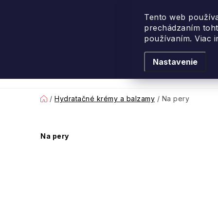
Prejsť
na
Tento web používa
prechádzaním toht
obsah
používaním. Viac 
Nastavenie
Levanduľové leto
Podľa vône
Novi
Domov
/
Hydratačné krémy a balzamy
/
Na pery
B
Na pery
o
č
n
ý