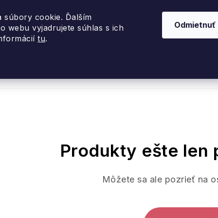
 súbory cookie. Ďalším
Odmietnuť
o webu vyjadrujete súhlas s ich
informácií
tu
.
nky 2026
Akcie
Dizajnové darčeky
Inte
Produkty ešte len 
Môžete sa ale pozrieť na o