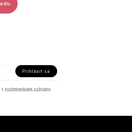
hodu
Prihlásiť sa
e s
podmienkami ochrany