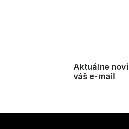
p
a
n
e
l
Aktuálne novi
váš e-mail
Z