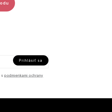
hodu
Prihlásiť sa
e s
podmienkami ochrany