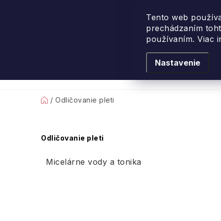
Prejsť
na
Tento web používa
prechádzaním toht
obsah
používaním. Viac 
Nastavenie
Levanduľové leto
Podľa vône
Novi
Domov
/
Odličovanie pleti
B
Odličovanie pleti
o
Micelárne vody a tonika
č
n
ý