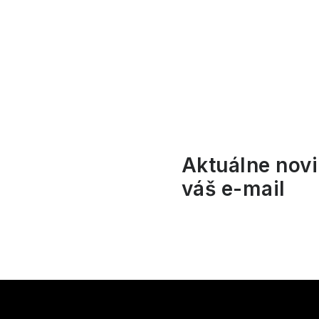
p
a
n
e
l
Aktuálne novi
váš e-mail
Z