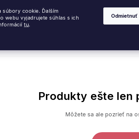
 súbory cookie. Ďalším
Odmietnuť
o webu vyjadrujete súhlas s ich
informácií
tu
.
nky 2026
Akcie
Dizajnové darčeky
Inte
Produkty ešte len 
Môžete sa ale pozrieť na o