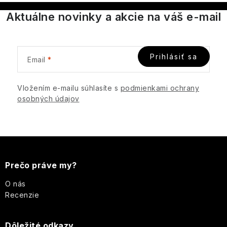
pokožka
Yardley
á
ruža
Aktuálne novinky a akcie na váš e-mail
Ostatné
-
d
Sviečky
Romantická,
18.21
a
púdrová,
Man
nadčasová
c
Made
Prihlásiť sa
Email
i
Enchanteur
e
p
Vložením e-mailu súhlasíte s
podmienkami ochrany
osobných údajov
Gentleman
r
v
k
Z
y
v
á
Prečo práve my?
ý
p
p
O nás
i
Recenzie
ä
s
u
Dôležité odkazy