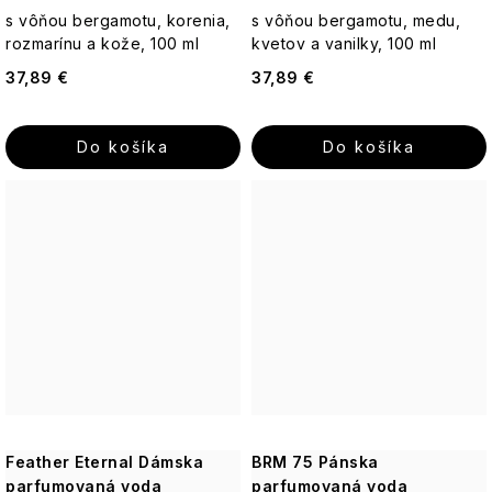
Cie
levanduľou
&
Club
a
Kondicionéry
s vôňou bergamotu, korenia,
s vôňou bergamotu, medu,
Raspberry
citrón
rozmarínu a kože, 100 ml
kvetov a vanilky, 100 ml
-
Esenciálne
Itinera
Guipure
Darčekové
37,89 €
37,89 €
Osviežujúca
oleje
&
sady
kombinácia
Silk
pre
Jeanne
Darčekové
každý
Arthes
Do košíka
Do košíka
sady
deň
JS
v
Olivový
Magnetic
plechovej
olej
Jeanne
Podmanivá
krabičke
en
ruža
La
Provence
Mandľový
-
Ronde
Darčekové
kvet
Ruža,
de
sady
&
ktorá
Jimmy
Fleurs
v
moringa
očarí
Boyd
celofáne
zmysly
Lover
Bambucké
Keff
Ostatné
maslo
Božská
darčekové
Rocky
oliva
Lavanderaie
sady
Man
-
Arganový
de
-
Olivový
Feather Eternal Dámska
BRM 75 Pánska
olej
Haute
Radosť
dotyk
parfumovaná voda
parfumovaná voda