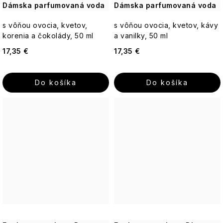
Dámska parfumovaná voda
Dámska parfumovaná voda
Jeanne
Fragrance
Bytové
STAROSTLIVOSŤ
Arthes
vône
O
s vôňou ovocia, kvetov,
s vôňou ovocia, kvetov, kávy
PLEŤ
Paris
korenia a čokolády, 50 ml
a vanilky, 50 ml
Bleu
Starostlivosť
17,35 €
17,35 €
o
STAROSTLIVOSŤ
telo
O
Percy
TELO
Nobleman
Do košíka
Do košíka
-
Vianoce
Q+A
Icons
Pernici
Hydratácia
Luxury
Plantes
Pre
et
Vrásky
ženy
Parfums
Cosmos
de
Provence
Rozjasnenie
Pre
Basic
mužov
Au
Lait
Pomp
&
Well-
Unisex
Co.
being
Thistle
Elegance