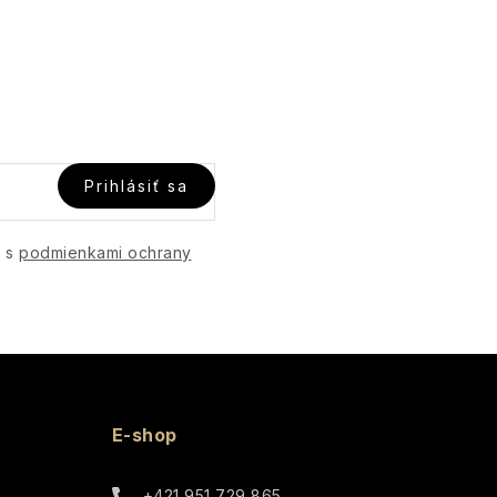
Prihlásiť sa
e s
podmienkami ochrany
E-shop
+421 951 729 865