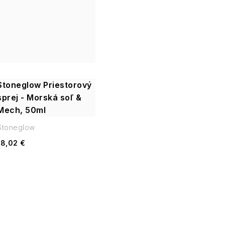
v
Stoneglow Priestorový
sprej - Morská soľ &
Mech, 50ml
Stoneglow
18,02 €