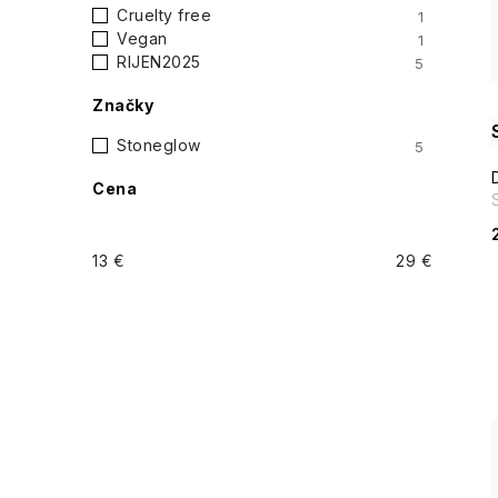
i
Cruelty free
1
p
Vegan
1
RIJEN2025
5
a
Značky
n
Stoneglow
5
e
Cena
l
13
€
29
€