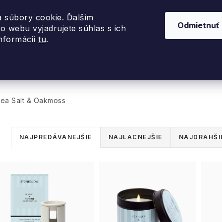
 súbory cookie. Ďalším
Odmietnuť
o webu vyjadrujete súhlas s ich
informácií
tu
.
nky 2026
Akcie
Dizajnové darčeky
Inte
ea Salt & Oakmoss
R
NAJPREDÁVANEJŠIE
NAJLACNEJŠIE
NAJDRAHŠI
a
V
d
ý
e
p
n