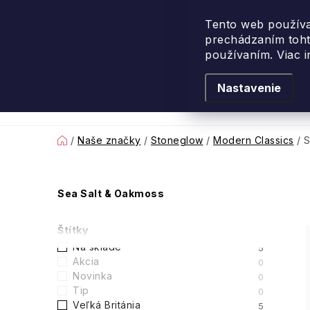
Prejsť
na
Tento web používa
prechádzaním toht
obsah
používaním. Viac 
Nastavenie
Levanduľové leto
Podľa vône
Novi
Domov
/
Naše značky
/
Stoneglow
/
Modern Classics
/
S
B
Sea Salt & Oakmoss
o
Štítky
č
Na sklade
5
Akcia
0
n
Novinka
0
Tip
0
ý
Veľká Británia
5