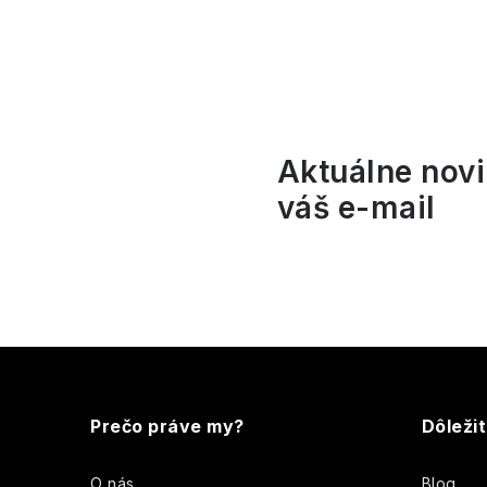
l
Aktuálne novi
váš e-mail
i
Z
r
á
Prečo práve my?
Dôleži
p
O nás
Blog