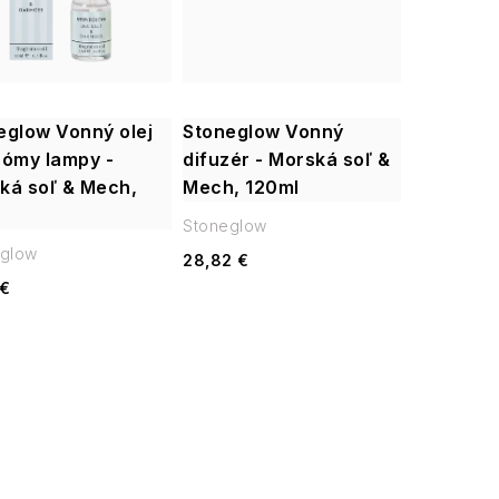
eglow Vonný olej
Stoneglow Vonný
rómy lampy -
difuzér - Morská soľ &
ká soľ & Mech,
Mech, 120ml
Stoneglow
glow
28,82 €
 €