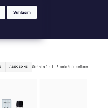
Súhlasím
riérové vône
Parfumy
Pleť
Telo
Willo
Stránka
1
z
1
-
5
položiek celkom
E
ABECEDNE