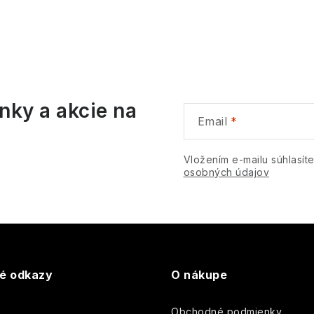
O
v
á
nky a akcie na
d
Email
a
c
Vložením e-mailu súhlasít
osobných údajov
e
p
v
té odkazy
O nákupe
k
Obchodné podmienky