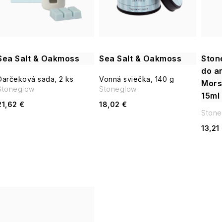
i
s
e
p
p
Sea Salt & Oakmoss
Sea Salt & Oakmoss
Ston
r
do a
r
Darčeková sada, 2 ks
Vonná sviečka, 140 g
Mors
o
Stoneglow
Stoneglow
15ml
o
21,62 €
18,02 €
d
Stone
d
13,21
u
u
k
k
t
t
o
o
v