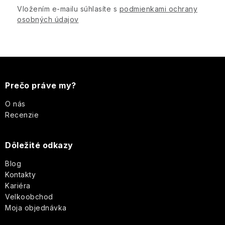
Vložením e-mailu súhlasíte s
podmienkami ochrany
u
osobných údajov
Z
á
Prečo práve my?
p
O nás
Recenzie
ä
Dôležité odkazy
t
Blog
i
Kontakty
Kariéra
e
Velkoobchod
Moja objednávka