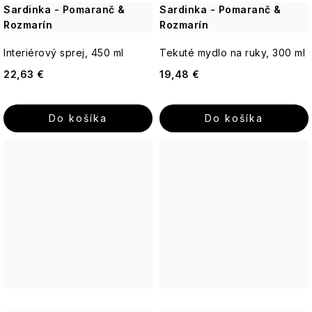
Sardinka - Pomaranč &
Sardinka - Pomaranč &
Jeanne
Fragrance
Bytové
STAROSTLIVOSŤ
Rozmarín
Rozmarín
Arthes
vône
O
PLEŤ
Paris
Interiérový sprej, 450 ml
Tekuté mydlo na ruky, 300 ml
Bleu
Starostlivosť
22,63 €
19,48 €
o
STAROSTLIVOSŤ
telo
O
Percy
TELO
Nobleman
Do košíka
Do košíka
-
Vianoce
Q+A
Icons
Pernici
Hydratácia
Luxury
Plantes
Pre
et
Vrásky
ženy
Parfums
Cosmos
de
Provence
Rozjasnenie
Pre
Basic
mužov
Au
Lait
Pomp
&
Well-
Unisex
Co.
being
Thistle
Elegance