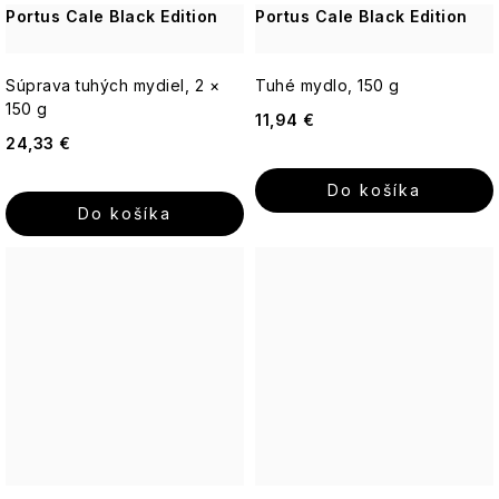
pokožka
Yardley
Portus Cale Black Edition
Portus Cale Black Edition
ruža
Ostatné
-
Sviečky
Romantická,
18.21
púdrová,
Súprava tuhých mydiel, 2 ×
Tuhé mydlo, 150 g
Man
nadčasová
150 g
Made
11,94 €
24,33 €
Enchanteur
Do košíka
Do košíka
Gentleman