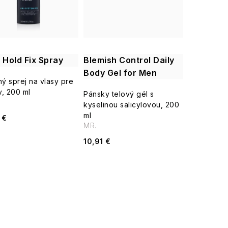
 Hold Fix Spray
Blemish Control Daily
Body Gel for Men
ný sprej na vlasy pre
, 200 ml
Pánsky telový gél s
kyselinou salicylovou, 200
ml
 €
MR.
10,91 €