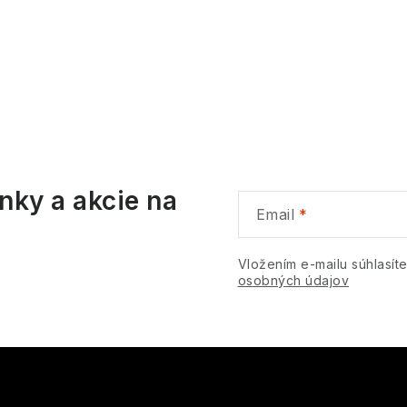
O
v
á
nky a akcie na
d
Email
a
c
Vložením e-mailu súhlasít
osobných údajov
e
p