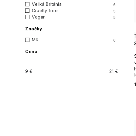
i
Veľká Británia
6
p
Cruelty free
5
Vegan
5
a
Značky
n
MR.
6
e
Cena
l
9
€
21
€