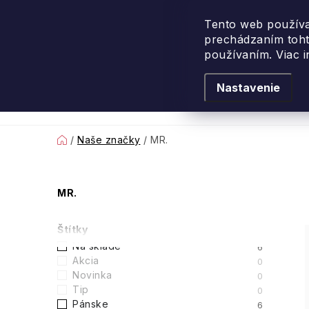
Prejsť
na
Tento web používa
prechádzaním toht
obsah
používaním. Viac 
Nastavenie
Levanduľové leto
Podľa vône
Novi
Domov
/
Naše značky
/
MR.
B
MR.
o
Štítky
č
Na sklade
6
Akcia
0
n
Novinka
0
Tip
0
ý
Pánske
6