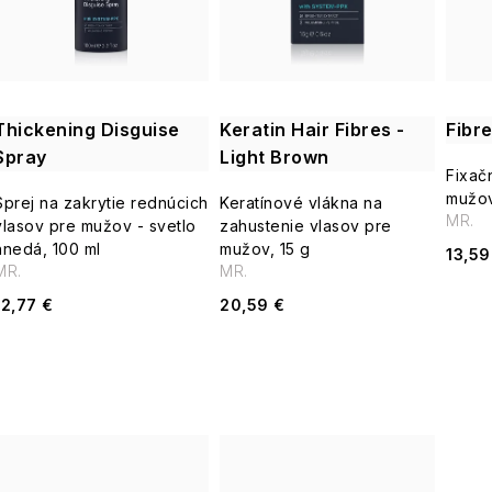
i
s
e
p
p
Thickening Disguise
Keratin Hair Fibres -
Fibre
r
Spray
Light Brown
r
Fixač
o
mužov
Sprej na zakrytie rednúcich
Keratínové vlákna na
o
MR.
vlasov pre mužov - svetlo
zahustenie vlasov pre
d
hnedá, 100 ml
mužov, 15 g
13,59
d
MR.
MR.
u
12,77 €
20,59 €
u
k
k
t
t
o
o
v