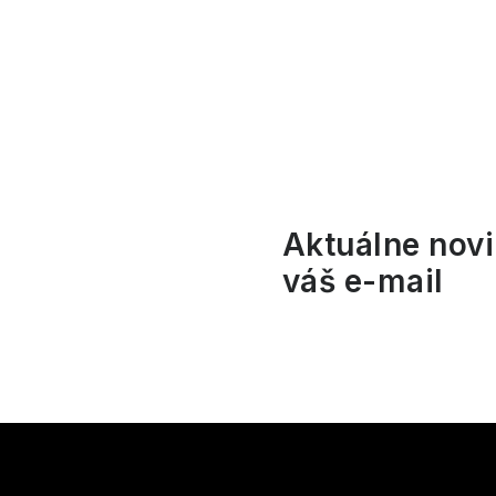
l
Aktuálne novi
váš e-mail
i
Z
r
á