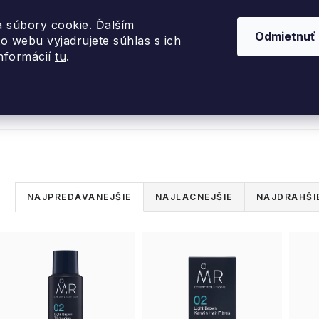
 súbory cookie. Ďalším
Odmietnuť
o webu vyjadrujete súhlas s ich
informácií
tu
.
nky 2026
Akcie
Dizajnové darčeky
Inte
R
NAJPREDÁVANEJŠIE
NAJLACNEJŠIE
NAJDRAHŠI
a
V
d
ý
e
p
n