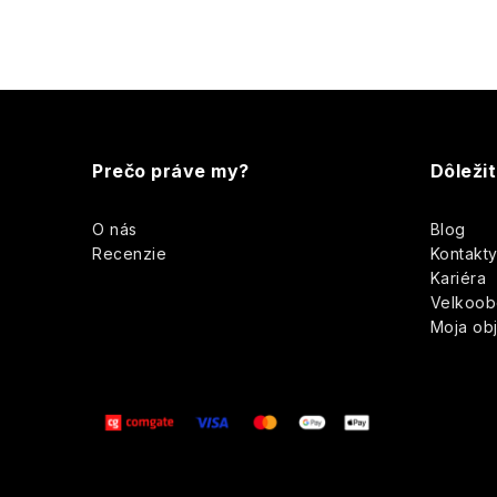
Z
á
Prečo práve my?
Dôleži
p
O nás
Blog
ä
Recenzie
Kontakt
Kariéra
t
Velkoo
Moja ob
i
e