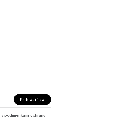
Prihlásiť sa
e s
podmienkami ochrany