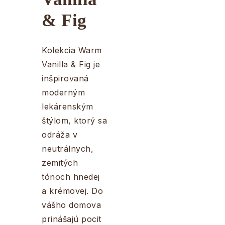
n
& Fig
ý
p
Kolekcia Warm
a
Vanilla & Fig je
inšpirovaná
n
moderným
e
lekárenským
štýlom, ktorý sa
l
odráža v
neutrálnych,
zemitých
tónoch hnedej
a krémovej. Do
vášho domova
prinášajú pocit