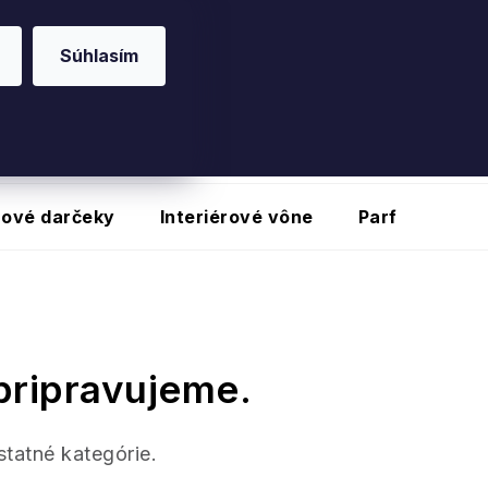
O20
na vybrané produkty
Súhlasím
nové darčeky
Interiérové vône
Parfumy
pripravujeme.
statné kategórie.