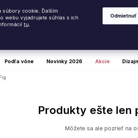
využite zľavu
20 %
so zľavovým kódom
PORTUGALSK
 súbory cookie. Ďalším
Odmietnuť
o webu vyjadrujete súhlas s ich
informácií
tu
.
Podľa vône
Novinky 2026
Akcie
Dizaj
Fig
Produkty ešte len 
Môžete sa ale pozrieť na o