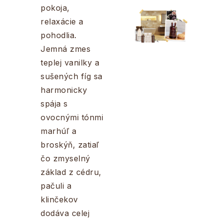
pokoja,
relaxácie a
pohodlia.
Jemná zmes
teplej vanilky a
sušených fíg sa
harmonicky
spája s
ovocnými tónmi
marhúľ a
broskýň, zatiaľ
čo zmyselný
základ z cédru,
pačuli a
klinčekov
dodáva celej