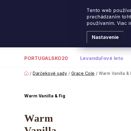
Návšteva Portugalska
: 
Tento web používa
prechádzaním toht
Prejsť
používaním. Viac 
na
obsah
Nastavenie
PORTUGALSKO20
Levanduľové leto
Domov
/
Darčekové sady
/
Grace Cole
/
Warm Vanilla & 
B
Warm Vanilla & Fig
o
Warm
č
Vanilla