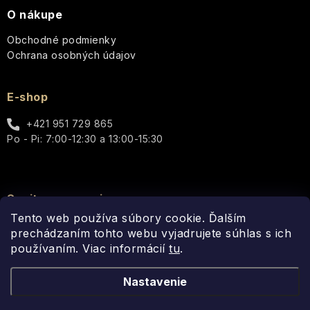
Vera
Leone
O nákupe
Sultane
1857
Starostlivosť
Pomarančový
Aleppo
Obchodné podmienky
o
kvet
mydla
Sweet
Le
Ochrana osobných údajov
telo
-
sixteen
Petit
Svieža
Olivier
Tuhé
kvetinová
E-shop
mydlá
Telové
sladkosť
hmly
Les
+421 951 729 865
a
Petits
Sprchové
Levanduľa
spreje
Po - Pi: 7:00-12:30 a 13:00-15:30
Plaisirs
krémy
-
a
Jeanne
Tajomstvo
gély
Arthes
LOVEA
jazmínu
Claude
Spojte sa s nami
Tekuté
Monet
Darčekové
MR.
Tento web používa súbory cookie. Ďalším
Darčekové
mydlá
sady
sady
prechádzaním tohto webu vyjadrujete súhlas s ich
Toaletné
používaním. Viac informácií
Once
tu
.
Vlasová
vody
Ostatné
Upon
starostlivosť
-
a
Nastavenie
Jeanne
Fragrance
Bytové
STAROSTLIVOSŤ
Arthes
vône
O