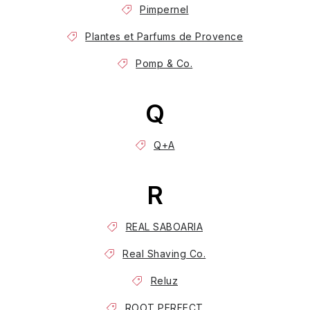
Sviečky
Romantická,
18.21
Pimpernel
púdrová,
Man
nadčasová
Made
Plantes et Parfums de Provence
Pomp & Co.
Enchanteur
Gentleman
Q
Q+A
R
REAL SABOARIA
Real Shaving Co.
Reluz
ROOT PERFECT