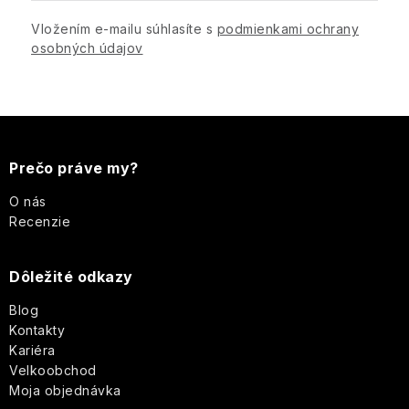
Vložením e-mailu súhlasíte s
podmienkami ochrany
osobných údajov
Z
á
Prečo práve my?
p
O nás
Recenzie
ä
Dôležité odkazy
t
Blog
i
Kontakty
Kariéra
e
Velkoobchod
Moja objednávka