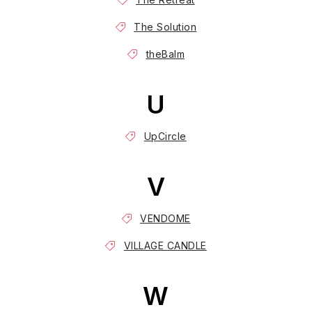
The Solution
theBalm
U
UpCircle
V
VENDOME
VILLAGE CANDLE
W